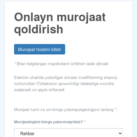
Onlayn murojaat
qoldirish
Murojaat holatini bilish
*
Bilan belgilangan maydonlarni to'ldirish talab qilinadi
Elektron shaklda yuborilgan arizalar mualliflarining shaxsiy
ma'lumotlari O'zbekiston qonunchiligi talablariga muvofiq
saqlanadi va qayta ishlanadi.
Murojaat turini va uni kimga yuborayotganingizni tanlang
*
:
Murojaatingizni kimga yubormoqchisiz?
*