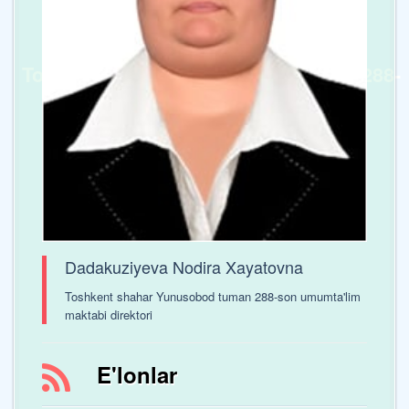
Toshkent shaxar Yunusobod tumani 288-
sonli umumta’lim maktabi
Dadakuziyeva Nodira Xayatovna
Toshkent shahar Yunusobod tuman 288-son umumta'lim
maktabi direktori
E'lonlar