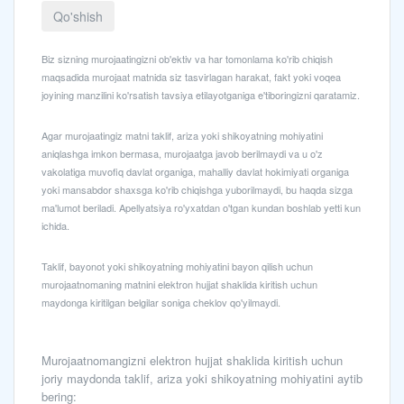
Qo'shish
Biz sizning murojaatingizni ob'ektiv va har tomonlama ko'rib chiqish
maqsadida murojaat matnida siz tasvirlagan harakat, fakt yoki voqea
joyining manzilini ko'rsatish tavsiya etilayotganiga e'tiboringizni qaratamiz.
Agar murojaatingiz matni taklif, ariza yoki shikoyatning mohiyatini
aniqlashga imkon bermasa, murojaatga javob berilmaydi va u o'z
vakolatiga muvofiq davlat organiga, mahalliy davlat hokimiyati organiga
yoki mansabdor shaxsga ko'rib chiqishga yuborilmaydi, bu haqda sizga
ma'lumot beriladi. Apellyatsiya ro'yxatdan o'tgan kundan boshlab yetti kun
ichida.
Taklif, bayonot yoki shikoyatning mohiyatini bayon qilish uchun
murojaatnomaning matnini elektron hujjat shaklida kiritish uchun
maydonga kiritilgan belgilar soniga cheklov qo'yilmaydi.
Murojaatnomangizni elektron hujjat shaklida kiritish uchun
joriy maydonda taklif, ariza yoki shikoyatning mohiyatini aytib
bering: