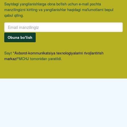
Saytdagi yangilanishlarga obna bo'lish uchun e-mail pochta
manzilingizni kiriting va yangilanishlar haqidagi ma'lumotlarni bepul
qabul qiling.
Obuna bo'lish
Sayt
"Axborot-kommunikatsiya texnologiyalarini rivojlantirish
markazi"
MCHJ tomonidan yaratildi.