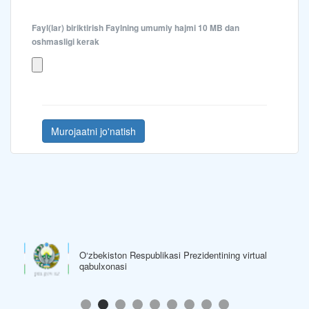
Fayl(lar) biriktirish
Faylning umumiy hajmi 10 MB dan
oshmasligi kerak
Murojaatni jo'natish
O‘zbekiston Respublikasi Prezidentining virtual
qabulxonasi