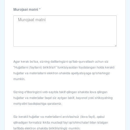
Murojaat matni
*
Agar kerak bo'lsa, sizning dalillaringizni qo'llab-quvvatlash uchun siz
"Hujjatlarni (fayllarni) biriktirish" funktsiyasidan foydalangan holda kerakli
hujjatlar va materiallarni elektron shaklda apellyatsiyaga qo'shishingiz
mumkin.
Sizning e'tiboringizni veb-saytda taklif qilingan shaklda ilova qilingan
hujjatlar va materiallar faqat siz aytgan taklif, bayonot yoki shikoyatning
mohiyatini tasdiqlashiga qaratamiz.
Siz kerakli hujjatlar va materiallarni arxivlashsiz (ilova fayli), qabul
qilinadigan formatsiz ikkita mustaqil fayl qo'shimchalari bilan istalgan
tartibda elektron shaklda biriktirishingiz mumkin: