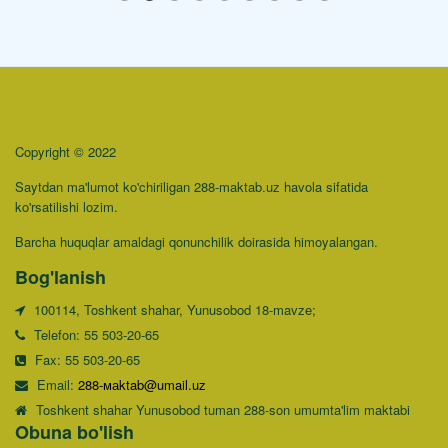
Copyright © 2022
Saytdan ma'lumot ko'chiriligan 288-maktab.uz havola sifatida
ko'rsatilishi lozim.
Barcha huquqlar amaldagi qonunchilik doirasida himoyalangan.
Bog'lanish
100114, Toshkent shahar, Yunusobod 18-mavze;
Telefon: 55 503-20-65
Fax: 55 503-20-65
Email:
288-маktab@umail.uz
Toshkent shahar Yunusobod tuman 288-son umumta'lim maktabi
Obuna bo'lish