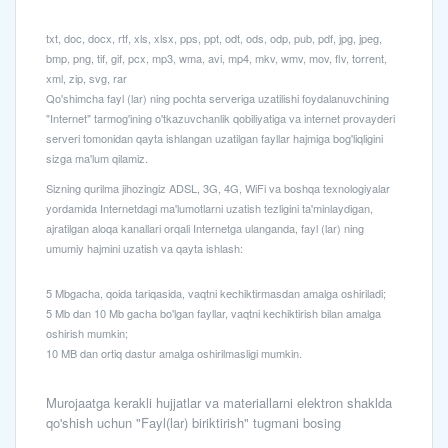
txt, doc, docx, rtf, xls, xlsx, pps, ppt, odt, ods, odp, pub, pdf, jpg, jpeg,
bmp, png, tif, gif, pcx, mp3, wma, avi, mp4, mkv, wmv, mov, flv, torrent,
xml, zip, svg, rar
Qo'shimcha fayl (lar) ning pochta serveriga uzatilishi foydalanuvchining
"Internet" tarmog'ining o'tkazuvchanlik qobiliyatiga va internet provayderi
serveri tomonidan qayta ishlangan uzatilgan fayllar hajmiga bog'liqligini
sizga ma'lum qilamiz.
Sizning qurilma jihozingiz ADSL, 3G, 4G, WiFi va boshqa texnologiyalar
yordamida Internetdagi ma'lumotlarni uzatish tezligini ta'minlaydigan,
ajratilgan aloqa kanallari orqali Internetga ulanganda, fayl (lar) ning
umumiy hajmini uzatish va qayta ishlash:
5 Mbgacha, qoida tariqasida, vaqtni kechiktirmasdan amalga oshiriladi;
5 Mb dan 10 Mb gacha bo'lgan fayllar, vaqtni kechiktirish bilan amalga
oshirish mumkin;
10 MB dan ortiq dastur amalga oshirilmasligi mumkin.
Murojaatga kerakli hujjatlar va materiallarni elektron shaklda
qo'shish uchun "Fayl(lar) biriktirish" tugmani bosing