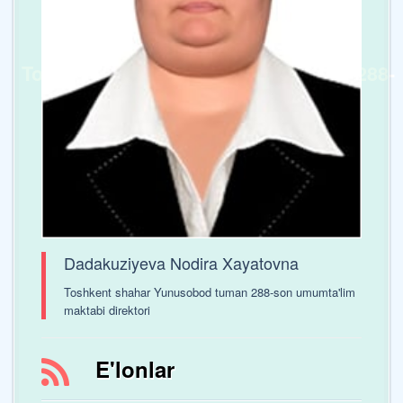
Toshkent shaxar Yunusobod tumani 288-
sonli umumta’lim maktabi
Dadakuziyeva Nodira Xayatovna
Toshkent shahar Yunusobod tuman 288-son umumta'lim
maktabi direktori
E'lonlar