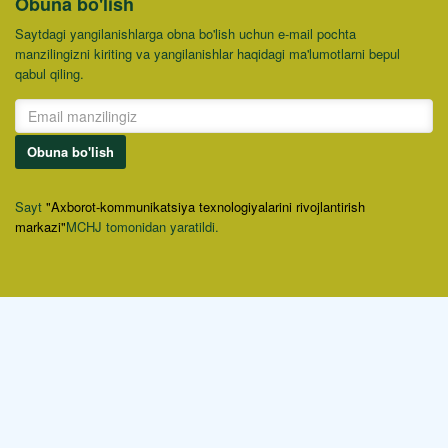
Obuna bo'lish
Saytdagi yangilanishlarga obna bo'lish uchun e-mail pochta
manzilingizni kiriting va yangilanishlar haqidagi ma'lumotlarni bepul
qabul qiling.
Obuna bo'lish
Sayt
"Axborot-kommunikatsiya texnologiyalarini rivojlantirish
markazi"
MCHJ tomonidan yaratildi.