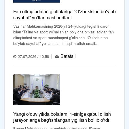
Fan olimpiadalari gʻoliblariga "Oʻzbekiston boʻylab
sayohat” yoʻllanmasi beriladi
Vazirlar Mahkamasining 2026-yil 24-iyuldagi tegishli qarori
bilan “Taʼlim va sport yoʻnalishlari boʻyicha oʻtkaziladigan fan
olimpiadasi va sport musobaqasi gʻoliblarini “Oʻzbekiston
boʻylab sayohat” yoʻllanmasini taqdim etish orqali...
Batafsil
27.07.2026 / 10:58
Yangi oʻquv yilida bolalarni 1-sinfga qabul qilish
jarayonlariga bagʻishlangan yigʻilish boʻlib oʻtdi
Bugun Maktabgacha va maktab taʼlimi vaziri Eʼzoza