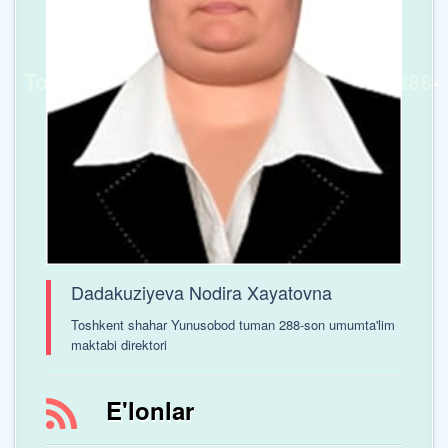
Toshkent shaxar Yunusobod tumani 288-
sonli umumta’lim maktabi
Dadakuziyeva Nodira Xayatovna
Toshkent shahar Yunusobod tuman 288-son umumta'lim
maktabi direktori
E'lonlar