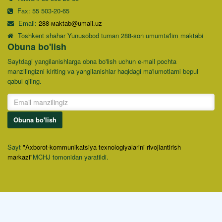
Fax: 55 503-20-65
Email:
288-маktab@umail.uz
Toshkent shahar Yunusobod tuman 288-son umumta'lim maktabi
Obuna bo'lish
Saytdagi yangilanishlarga obna bo'lish uchun e-mail pochta
manzilingizni kiriting va yangilanishlar haqidagi ma'lumotlarni bepul
qabul qiling.
Obuna bo'lish
Sayt
"Axborot-kommunikatsiya texnologiyalarini rivojlantirish
markazi"
MCHJ tomonidan yaratildi.