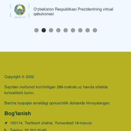
O‘zbekiston Respublikasi Prezidentining virtual
qabulxonasi
Copyright © 2022
Saytdan ma'lumot ko'chiriligan 288-maktab.uz havola sifatida
ko'rsatilishi lozim.
Barcha huquqlar amaldagi qonunchilik doirasida himoyalangan.
Bog'lanish
100114, Toshkent shahar, Yunusobod 18-mavze;
Telefon: 55 503-20-65