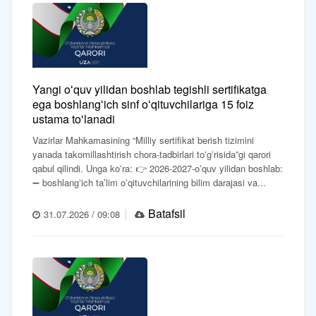
Yangi oʻquv yilidan boshlab tegishli sertifikatga
ega boshlangʻich sinf oʻqituvchilariga 15 foiz
ustama toʻlanadi
Vazirlar Mahkamasining “Milliy sertifikat berish tizimini
yanada takomillashtirish chora-tadbirlari toʻgʻrisida”gi qarori
qabul qilindi. Unga koʻra: 👉 2026-2027-oʻquv yilidan boshlab:
➖ boshlangʻich taʼlim oʻqituvchilarining bilim darajasi va...
Batafsil
31.07.2026 / 09:08