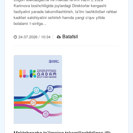
Karimova boshchiligida joylardagi Direktorlar kengashi
faoliyatini yanada takomillashtirish, taʼlim tashkilotlari rahbar
kadrlari salohiyatini oshirish hamda yangi oʻquv yilida
bolalarni 1-sinfga...
Batafsil
24.07.2026 / 10:34
Maktabgacha taʼlimning takomillashtirilgan “Ilk