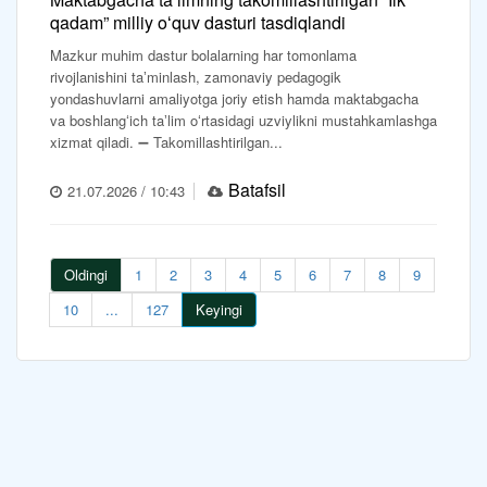
qadam” milliy oʻquv dasturi tasdiqlandi
Mazkur muhim dastur bolalarning har tomonlama
rivojlanishini taʼminlash, zamonaviy pedagogik
yondashuvlarni amaliyotga joriy etish hamda maktabgacha
va boshlangʻich taʼlim oʻrtasidagi uzviylikni mustahkamlashga
xizmat qiladi. ➖ Takomillashtirilgan...
Batafsil
21.07.2026 / 10:43
Oldingi
1
2
3
4
5
6
7
8
9
10
...
127
Keyingi