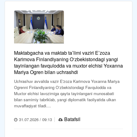
Maktabgacha va maktab ta’limi vaziri E’zozа
Karimova Finlandiyaning O‘zbekistondagi yangi
tayinlangan favqulodda va muxtor elchisi Yoxanna
Mariya Ogren bilan uchrashdi
Uchrashuv avvalida vazir E'zoza Karimova Yoxanna Mariya
Ogrenni Finlandiyaning O‘zbekistondagi Favqulodda va
Muxtor elchisi lavozimiga qayta tayinlangani munosabati
bilan samimiy tabriklab, yangi diplomatik faoliyatida ulkan
muvaffaqiyat tiladi....
Batafsil
31.07.2026 / 09:13