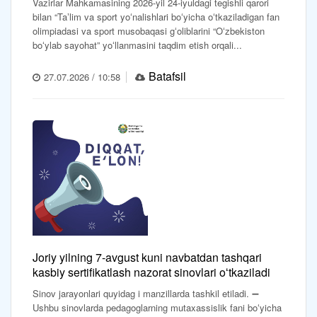
Vazirlar Mahkamasining 2026-yil 24-iyuldagi tegishli qarori
bilan “Taʼlim va sport yoʻnalishlari boʻyicha oʻtkaziladigan fan
olimpiadasi va sport musobaqasi gʻoliblarini “Oʻzbekiston
boʻylab sayohat” yoʻllanmasini taqdim etish orqali...
Batafsil
27.07.2026 / 10:58
Joriy yilning 7-avgust kuni navbatdan tashqari
kasbiy sertifikatlash nazorat sinovlari oʻtkaziladi
Sinov jarayonlari quyidag i manzillarda tashkil etiladi. ➖
Ushbu sinovlarda pedagoglarning mutaxassislik fani boʻyicha