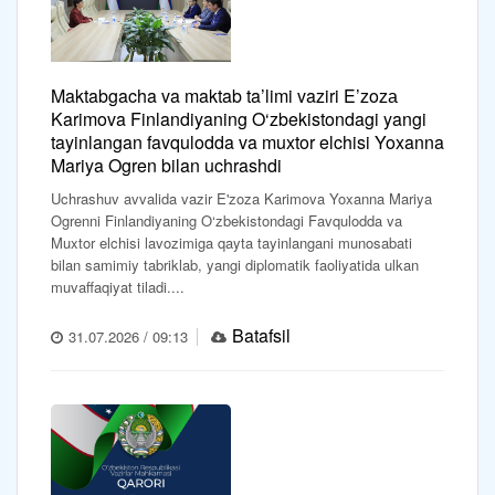
Maktabgacha va maktab ta’limi vaziri E’zozа
Karimova Finlandiyaning O‘zbekistondagi yangi
tayinlangan favqulodda va muxtor elchisi Yoxanna
Mariya Ogren bilan uchrashdi
Uchrashuv avvalida vazir E'zoza Karimova Yoxanna Mariya
Ogrenni Finlandiyaning O‘zbekistondagi Favqulodda va
Muxtor elchisi lavozimiga qayta tayinlangani munosabati
bilan samimiy tabriklab, yangi diplomatik faoliyatida ulkan
muvaffaqiyat tiladi....
Batafsil
31.07.2026 / 09:13