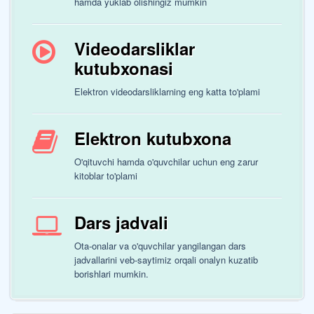
hamda yuklab olishingiz mumkin
Videodarsliklar
kutubxonasi
Elektron videodarsliklarning eng katta to'plami
Elektron kutubxona
O'qituvchi hamda o'quvchilar uchun eng zarur
kitoblar to'plami
Dars jadvali
Ota-onalar va o'quvchilar yangilangan dars
jadvallarini veb-saytimiz orqali onalyn kuzatib
borishlari mumkin.