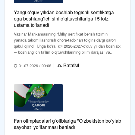
Yangi oʻquv yilidan boshlab tegishli sertifikatga
ega boshlangʻich sinf oʻqituvchilariga 15 foiz
ustama toʻlanadi
Vazirlar Mahkamasining “Milliy sertifikat berish tizimini
yanada takomillashtirish chora-tadbirlari toʻgʻrisida”gi qarori
qabul qilindi. Unga koʻra: 👉 2026-2027-oʻquv yilidan boshlab:
➖ boshlangʻich taʼlim oʻqituvchilarining bilim darajasi va...
Batafsil
31.07.2026 / 09:08
Fan olimpiadalari gʻoliblariga "Oʻzbekiston boʻylab
sayohat” yoʻllanmasi beriladi