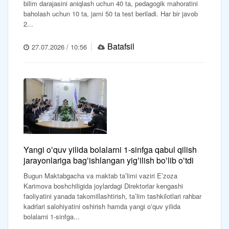
bilim darajasini aniqlash uchun 40 ta, pedagogik mahoratini
baholash uchun 10 ta, jami 50 ta test beriladi. Har bir javob
2...
Batafsil
27.07.2026 / 10:56
Yangi oʻquv yilida bolalarni 1-sinfga qabul qilish
jarayonlariga bagʻishlangan yigʻilish boʻlib oʻtdi
Bugun Maktabgacha va maktab taʼlimi vaziri Eʼzoza
Karimova boshchiligida joylardagi Direktorlar kengashi
faoliyatini yanada takomillashtirish, taʼlim tashkilotlari rahbar
kadrlari salohiyatini oshirish hamda yangi oʻquv yilida
bolalarni 1-sinfga...