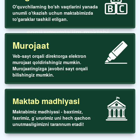
O'quvchilarning bo'sh vaqtlarini yanada
unumli o'tkazish uchun maktabimizda
to'garaklar tashkil etilgan.
Toshkent shaxar Yunusobod tumani 288-
sonli umumta’lim maktabi
Murojaat
Veb-sayt orqali direktorga elektron
murojaat qoldirishingiz mumkin.
Murojaatingizga javobni sayt orqali
bilishingiz mumkin.
Maktab madhiyasi
Maktabimiz madhiyasi - baxtimiz,
faxrimiz, g`ururimiz uni hech qachon
unutmasligimizni tarannum etadi!