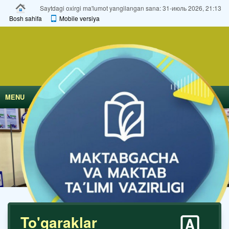
Saytdagi oxirgi ma'lumot yangilangan sana: 31-июль 2026, 21:13
Bosh sahifa
Mobile versiya
MENU
To'garaklar