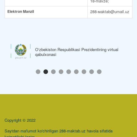
18-mavze;
Elektron Manzil
288-маktab@umail.uz
O‘zbekiston Respublikasi Prezidentining virtual
qabulxonasi
Copyright © 2022
Saytdan ma'lumot ko'chiriligan 288-maktab.uz havola sifatida
ko'rsatilishi lozim.