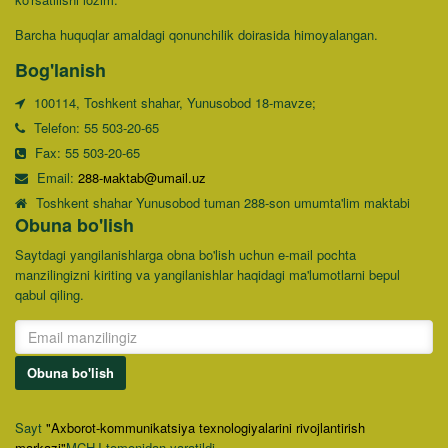
Barcha huquqlar amaldagi qonunchilik doirasida himoyalangan.
Bog'lanish
100114, Toshkent shahar, Yunusobod 18-mavze;
Telefon: 55 503-20-65
Fax: 55 503-20-65
Email:
288-маktab@umail.uz
Toshkent shahar Yunusobod tuman 288-son umumta'lim maktabi
Obuna bo'lish
Saytdagi yangilanishlarga obna bo'lish uchun e-mail pochta
manzilingizni kiriting va yangilanishlar haqidagi ma'lumotlarni bepul
qabul qiling.
Obuna bo'lish
Sayt
"Axborot-kommunikatsiya texnologiyalarini rivojlantirish
markazi"
MCHJ tomonidan yaratildi.