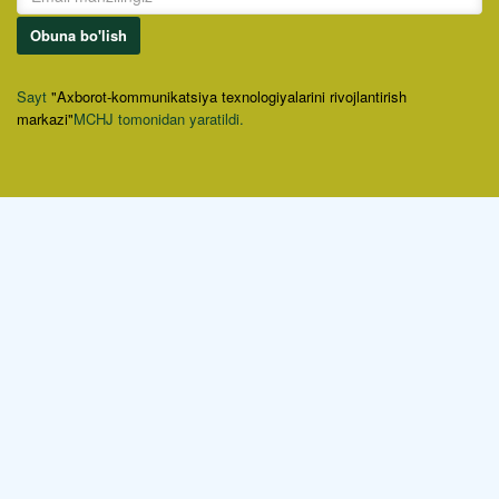
Obuna bo'lish
Sayt
"Axborot-kommunikatsiya texnologiyalarini rivojlantirish
markazi"
MCHJ tomonidan yaratildi.