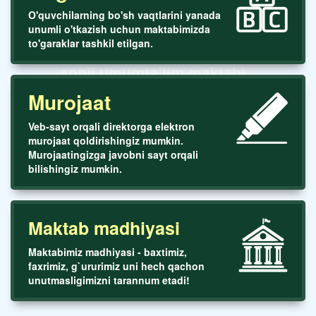
O'quvchilarning bo'sh vaqtlarini yanada
unumli o'tkazish uchun maktabimizda
to'garaklar tashkil etilgan.
Toshkent shaxar Yunusobod tumani 288-
sonli umumta’lim maktabi
Murojaat
Veb-sayt orqali direktorga elektron
murojaat qoldirishingiz mumkin.
Murojaatingizga javobni sayt orqali
bilishingiz mumkin.
Maktab madhiyasi
Maktabimiz madhiyasi - baxtimiz,
faxrimiz, g`ururimiz uni hech qachon
unutmasligimizni tarannum etadi!