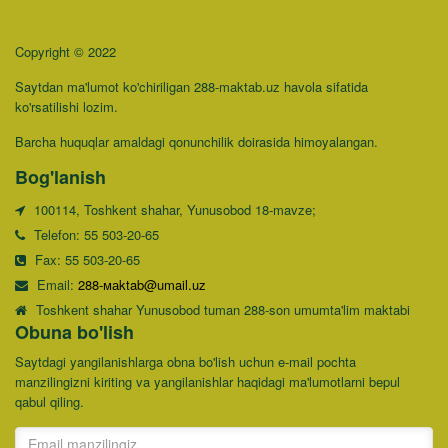
Copyright © 2022
Saytdan ma'lumot ko'chiriligan 288-maktab.uz havola sifatida
ko'rsatilishi lozim.
Barcha huquqlar amaldagi qonunchilik doirasida himoyalangan.
Bog'lanish
100114, Toshkent shahar, Yunusobod 18-mavze;
Telefon: 55 503-20-65
Fax: 55 503-20-65
Email:
288-маktab@umail.uz
Toshkent shahar Yunusobod tuman 288-son umumta'lim maktabi
Obuna bo'lish
Saytdagi yangilanishlarga obna bo'lish uchun e-mail pochta
manzilingizni kiriting va yangilanishlar haqidagi ma'lumotlarni bepul
qabul qiling.