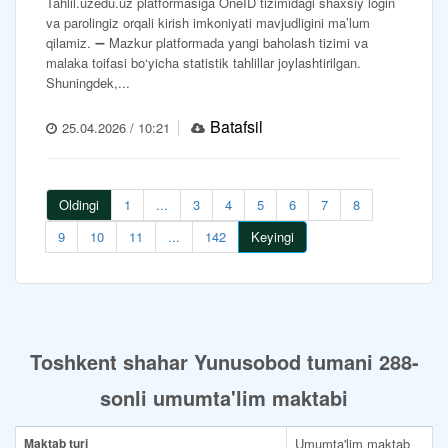
Tahlil.uzedu.uz platformasiga OneID tizimidagi shaxsiy login
va parolingiz orqali kirish imkoniyati mavjudligini ma’lum
qilamiz. ➖ Mazkur platformada yangi baholash tizimi va
malaka toifasi bo‘yicha statistik tahlillar joylashtirilgan.
Shuningdek,...
Batafsil
25.04.2026 / 10:21
Oldingi
1
...
3
4
5
6
7
8
9
10
11
...
142
Keyingi
Toshkent shahar Yunusobod tumani 288-
sonli umumta'lim maktabi
Maktab turi
Umumta'lim maktab