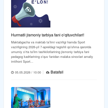
Hurmatli jismoniy tarbiya fani oʻqituvchilari!
Maktabgacha va maktab taʼlimi vazirligi hamda Sport
vazirligining 2026-yil 7-apreldagi tegishli qoʻshma qarorida
umumiy oʻrta taʻlim tashkilotlarining jismoniy tarbiya fani
pedagog kadrlarining oʻquv fanidan malaka sinovlari amaliy
imtihoni Sport...
Batafsil
05.05.2026 / 10:00