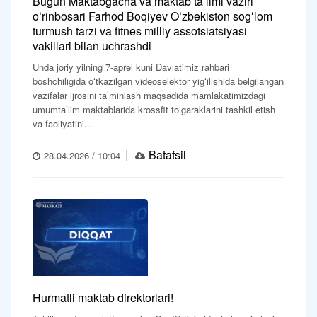
Bugun Maktabgacha va maktab taʼlimi vaziri
oʻrinbosari Farhod Boqiyev Oʻzbekiston sogʻlom
turmush tarzi va fitnes milliy assotsiatsiyasi
vakillari bilan uchrashdi
Unda joriy yilning 7-aprel kuni Davlatimiz rahbari
boshchiligida oʻtkazilgan videoselektor yigʻilishida belgilangan
vazifalar ijrosini taʼminlash maqsadida mamlakatimizdagi
umumtaʼlim maktablarida krossfit toʻgaraklarini tashkil etish
va faoliyatini...
Batafsil
28.04.2026 / 10:04
Hurmatli maktab direktorlari!