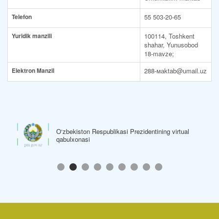
Telefon
55 503-20-65
Yuridik manzili
100114, Toshkent
shahar, Yunusobod
18-mavze;
Elektron Manzil
288-маktab@umail.uz
O‘zbekiston Respublikasi Hukumat Portali