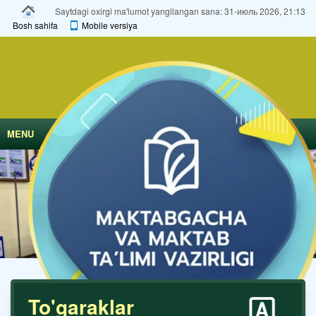
Saytdagi oxirgi ma'lumot yangilangan sana: 31-июль 2026, 21:13
Bosh sahifa
Mobile versiya
MENU
To'garaklar