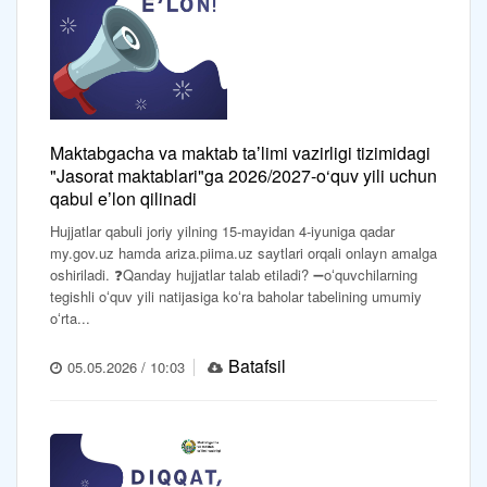
Maktabgacha va maktab taʼlimi vazirligi tizimidagi
"Jasorat maktablari"ga 2026/2027-o‘quv yili uchun
qabul eʼlon qilinadi
Hujjatlar qabuli joriy yilning 15-mayidan 4-iyuniga qadar
my.gov.uz hamda ariza.piima.uz saytlari orqali onlayn amalga
oshiriladi. ❓Qanday hujjatlar talab etiladi? ➖oʻquvchilarning
tegishli oʻquv yili natijasiga koʻra baholar tabelining umumiy
oʻrta...
Batafsil
05.05.2026 / 10:03