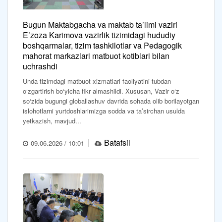
Bugun Maktabgacha va maktab ta’limi vaziri
E’zoza Karimova vazirlik tizimidagi hududiy
boshqarmalar, tizim tashkilotlar va Pedagogik
mahorat markazlari matbuot kotiblari bilan
uchrashdi
Unda tizimdagi matbuot xizmatlari faoliyatini tubdan
o‘zgartirish bo‘yicha fikr almashildi. Xususan, Vazir o‘z
so‘zida bugungi globallashuv davrida sohada olib borilayotgan
islohotlarni yurtdoshlarimizga sodda va ta’sirchan usulda
yetkazish, mavjud...
Batafsil
09.06.2026 / 10:01