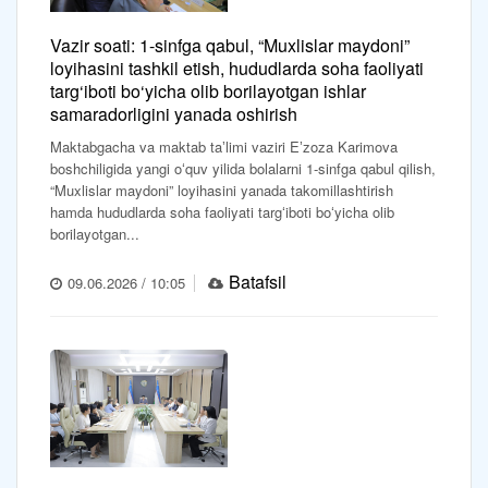
Vazir soati: 1-sinfga qabul, “Muxlislar maydoni”
loyihasini tashkil etish, hududlarda soha faoliyati
targ‘iboti bo‘yicha olib borilayotgan ishlar
samaradorligini yanada oshirish
Maktabgacha va maktab taʼlimi vaziri Eʼzoza Karimova
boshchiligida yangi oʻquv yilida bolalarni 1-sinfga qabul qilish,
“Muxlislar maydoni” loyihasini yanada takomillashtirish
hamda hududlarda soha faoliyati targʻiboti boʻyicha olib
borilayotgan...
Batafsil
09.06.2026 / 10:05