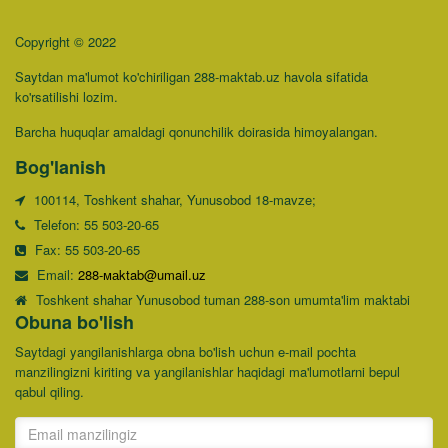
Copyright © 2022
Saytdan ma'lumot ko'chiriligan 288-maktab.uz havola sifatida
ko'rsatilishi lozim.
Barcha huquqlar amaldagi qonunchilik doirasida himoyalangan.
Bog'lanish
100114, Toshkent shahar, Yunusobod 18-mavze;
Telefon: 55 503-20-65
Fax: 55 503-20-65
Email:
288-маktab@umail.uz
Toshkent shahar Yunusobod tuman 288-son umumta'lim maktabi
Obuna bo'lish
Saytdagi yangilanishlarga obna bo'lish uchun e-mail pochta
manzilingizni kiriting va yangilanishlar haqidagi ma'lumotlarni bepul
qabul qiling.