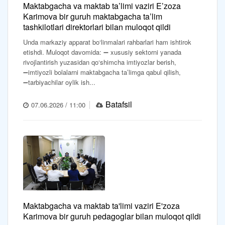
Maktabgacha va maktab ta’limi vaziri E’zoza
Karimova bir guruh maktabgacha ta’lim
tashkilotlari direktorlari bilan muloqot qildi
Unda markaziy apparat bo‘linmalari rahbarlari ham ishtirok
etishdi. Muloqot davomida: ➖ xususiy sektorni yanada
rivojlantirish yuzasidan qo‘shimcha imtiyozlar berish,
➖imtiyozli bolalarni maktabgacha ta’limga qabul qilish,
➖tarbiyachilar oylik ish...
Batafsil
07.06.2026 / 11:00
Maktabgacha va maktab ta'limi vaziri E'zoza
Karimova bir guruh pedagoglar bilan muloqot qildi