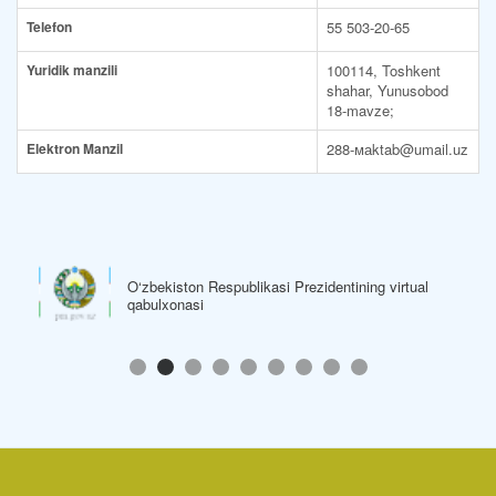
Telefon
55 503-20-65
Yuridik manzili
100114, Toshkent
shahar, Yunusobod
18-mavze;
Elektron Manzil
288-маktab@umail.uz
O‘zbekiston Respublikasi Hukumat Portali