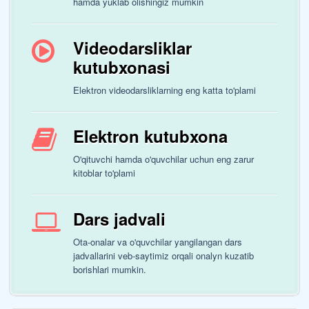
hamda yuklab olishingiz mumkin
Videodarsliklar
kutubxonasi
Elektron videodarsliklarning eng katta to'plami
Elektron kutubxona
O'qituvchi hamda o'quvchilar uchun eng zarur
kitoblar to'plami
Dars jadvali
Ota-onalar va o'quvchilar yangilangan dars
jadvallarini veb-saytimiz orqali onalyn kuzatib
borishlari mumkin.