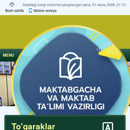
Saytdagi oxirgi ma'lumot yangilangan sana: 31-июль 2026, 21:13
Bosh sahifa
Mobile versiya
MENU
To'garaklar