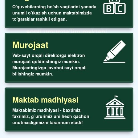
O'quvchilarning bo'sh vaqtlarini yanada
unumli o'tkazish uchun maktabimizda
to'garaklar tashkil etilgan.
Toshkent shaxar Yunusobod tumani 288-
sonli umumta’lim maktabi
Murojaat
Veb-sayt orqali direktorga elektron
murojaat qoldirishingiz mumkin.
Murojaatingizga javobni sayt orqali
bilishingiz mumkin.
Maktab madhiyasi
Maktabimiz madhiyasi - baxtimiz,
faxrimiz, g`ururimiz uni hech qachon
unutmasligimizni tarannum etadi!