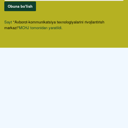
Obuna bo'lish
Sayt
"Axborot-kommunikatsiya texnologiyalarini rivojlantirish
markazi"
MCHJ tomonidan yaratildi.