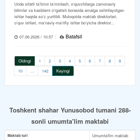
Unda sifatli taʼlimni taʼminlash, o‘quvchilarga zamonaviy
bilimlar va kasblarni oʻrgatish borasida amalga oshirilayotgan
ishlar haqida so‘z yuritildi. Muloqotda maktab direktorlari,
oʻquv ishlari, maʼnaviy-maʼrifiy ishlar boʻyicha direktor...
Batafsil
07.06.2026 / 10:57
Oldingi
1
2
3
4
5
6
7
8
9
10
...
142
Keyingi
Toshkent shahar Yunusobod tumani 288-
sonli umumta'lim maktabi
Maktab turi
Umumta'lim maktab