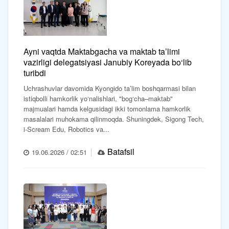
Ayni vaqtda Maktabgacha va maktab ta’limi
vazirligi delegatsiyasi Janubiy Koreyada bo‘lib
turibdi
Uchrashuvlar davomida Kyongido ta’lim boshqarmasi bilan
istiqbolli hamkorlik yo‘nalishlari, "bog‘cha–maktab"
majmualari hamda kelgusidagi ikki tomonlama hamkorlik
masalalari muhokama qilinmoqda. Shuningdek, Sigong Tech,
i-Scream Edu, Robotics va...
Batafsil
19.06.2026 / 02:51