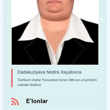
Toshkent shaxar Yunusobod tumani 288-
sonli umumta’lim maktabi
Dadakuziyeva Nodira Xayatovna
Toshkent shahar Yunusobod tuman 288-son umumta'lim
maktabi direktori
E'lonlar