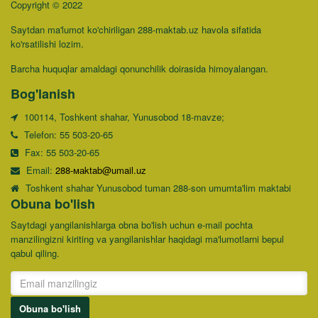
Copyright © 2022
Saytdan ma'lumot ko'chiriligan 288-maktab.uz havola sifatida
ko'rsatilishi lozim.
Barcha huquqlar amaldagi qonunchilik doirasida himoyalangan.
Bog'lanish
100114, Toshkent shahar, Yunusobod 18-mavze;
Telefon: 55 503-20-65
Fax: 55 503-20-65
Email:
288-маktab@umail.uz
Toshkent shahar Yunusobod tuman 288-son umumta'lim maktabi
Obuna bo'lish
Saytdagi yangilanishlarga obna bo'lish uchun e-mail pochta
manzilingizni kiriting va yangilanishlar haqidagi ma'lumotlarni bepul
qabul qiling.
Obuna bo'lish