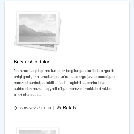
Bo‘sh ish o‘rinlari
Nomzod haqidagi ma’lumotlar belgilangan tartibda o‘rganib
chiqilgach, ma’lumotlariga ko‘ra talablarga javob beradigan
nomzod suhbatga taklif etiladi. Tegishli rahbarlar bilan
suhbatdan muvaffaqiyatli o‘tgan nomzod maktab direktori
bilan shaxsan...
Batafsil
05.02.2026 / 01:38