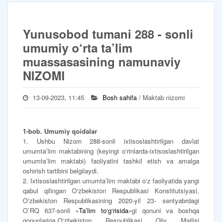
Yunusobod tumani 288 - sonli
umumiy o‘rta ta’lim
muassasasining namunaviy
NIZOMI
13-09-2023, 11:45
Bosh sahifa
/ Maktab nizomi
1-bob. Umumiy qoidalar
1. Ushbu Nizom 288-sonli ixtisoslashtirilgan davlat
umumta’lim maktabining (keyingi o‘rinlarda-ixtisoslashtirilgan
umumta’lim maktabi) faoliyatini tashkil etish va amalga
oshirish tartibini belgilaydi.
2. Ixtisoslashtirilgan umumta’lim maktabi o‘z faoliyatida yangi
qabul qilingan O‘zbekiston Respublikasi Konstitutsiyasi,
O‘zbekiston Respublikasining 2020-yil 23- sentyabrdagi
O`RQ 637-sonli «
Ta’lim to‘g‘risida
»gi qonuni va boshqa
qonunlariga,O‘zbekiston Respublikasi Oliy Majlisi