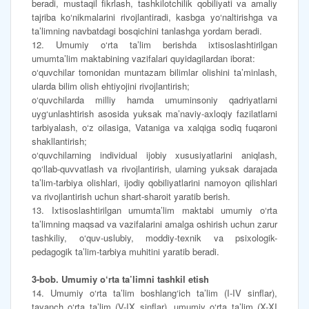
beradi, mustaqil fikrlash, tashkilotchilik qobiliyati va amaliy
tajriba ko‘nikmalarini rivojlantiradi, kasbga yo‘naltirishga va
ta’limning navbatdagi bosqichini tanlashga yordam beradi.
12. Umumiy o‘rta ta’lim berishda ixtisoslashtirilgan
umumta’lim maktabining vazifalari quyidagilardan iborat:
o‘quvchilar tomonidan muntazam bilimlar olishini ta’minlash,
ularda bilim olish ehtiyojini rivojlantirish;
o‘quvchilarda milliy hamda umuminsoniy qadriyatlarni
uyg‘unlashtirish asosida yuksak ma’naviy-axloqiy fazilatlarni
tarbiyalash, o‘z oilasiga, Vataniga va xalqiga sodiq fuqaroni
shakllantirish;
o‘quvchilarning individual ijobiy xususiyatlarini aniqlash,
qo‘llab-quvvatlash va rivojlantirish, ularning yuksak darajada
ta’lim-tarbiya olishlari, ijodiy qobiliyatlarini namoyon qilishlari
va rivojlantirish uchun shart-sharoit yaratib berish.
13. Ixtisoslashtirilgan umumta’lim maktabi umumiy o‘rta
ta’limning maqsad va vazifalarini amalga oshirish uchun zarur
tashkiliy, o‘quv-uslubiy, moddiy-texnik va psixologik-
pedagogik ta’lim-tarbiya muhitini yaratib beradi.
3-bob. Umumiy o‘rta ta’limni tashkil etish
14. Umumiy o‘rta ta’lim boshlang‘ich ta’lim (I-IV sinflar),
tayanch o‘rta ta’lim (V-IX sinflar), umumiy o‘rta ta’lim (X-XI