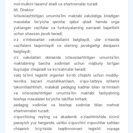
mol-mulkini tasarruf etadi va shartnomalar tuzadi.
65. Direktor:
Ixtisoslashtirilgan umumta’lim maktabi vakolatiga kiradigan
masalalar bo‘yicha qarorlar qabul qiladi hamda unga
yuklangan vazifalar va funksiyalarning samarali bajarilishi
uchun shaxsan javob beradi;
o‘z o‘rinbosarlari vakolatlarini belgilaydi, ular o‘rtasida
vazifalarni taqsimlaydi va ularning javobgarligi darajasini
belgilaydi;
o‘z vakolatlari doirasida ixtisoslashtirilgan umumta’lim
maktabining barcha xodimlari uchun majburiy bo‘lgan
buyruqlar chiqaradi va ko‘rsatmalar beradi;
xalq ta’limi tegishli organlari ko‘rib chiqishi uchun moddiy-
texnika bazani mustahkamlash, o‘quv-tarbiya ishlarini
takomillashtirish, malakali pedagog kadrlar bilan ta’minlash
va ixtisoslashtirilgan umumta’lim maktabi faoliyatining
boshqa masalalari bo‘yicha takliflar kiritadi;
pedagog xodimlar va boshqa xodimlar bilan mehnat
shartnomalari tuzadi;
o‘quvchining reyting va akademik o‘zlashtirishida tizimli
pasayish yuz berganda, ushbu o‘quvchini o‘quvchilar safidan
chiqarish to‘g‘risida taqdimnomani tegishli voyaga