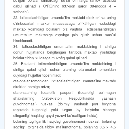
bo‘lgan bolalar sinflardagi bo‘sh o‘rinlarga tanlov asosida
qabul qilinadi ( O‘RQning 637-son qarori 38-modda 4 –
xatboshi)
33. Ixtisoslashtirilgan umumta’lim maktabi direktori va uning
o‘rinbosarlari mazkur muassasaga biriktirilgan hududdagi
maktab yoshidagi bolalarni o‘z vaqtida ixtisoslashtirilgan
umumta’lim maktabiga o‘qishga jalb qilish uchun mas’ul
hisoblanadi.
34. Ixtisoslashtirilgan umumta’lim maktabining I sinfiga
qonun hujjatlarida belgilangan tartibda maktab yoshidagi
bolalar tibbiy xulosaga muvofiq qabul qilinadi.
35. Bolalarni ixtisoslashtirilgan umumta’lim maktabining I
sinfiga qabul qilish uchun ularning ota-onalari tomonidan
quyidagi hujjatlar topshiriladi:
ota-onalar tomonidan ixtisoslashtirilgan umumta’lim maktabi
direktori nomiga ariza;
ota-onalarning fuqarolik pasporti (fuqaroligi bo‘lmagan
shaxslarning O‘zbekiston Respublikasida yashash
guvohnomasi) nusxasi (doimiy yashash joyi bo‘yicha
ro‘yxatda turganligi yoki turgan joyi bo‘yicha hisobga
olinganligi haqidagi qayd yozuvi ko‘rsatilgan holda);
bolaning tug‘ilganlik haqidagi guvohnomasi nusxasi, bolaning
sog‘lig‘i to‘g‘risida tibbiy ma’lumotnoma, bolaning 3,5 x 4,5