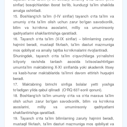
sinflar) bosqichlaridan iborat bo‘lib, kunduzgi ta’lim shaklida
amalga oshiriladi.
15. Boshlang‘ich ta’lim (I-IV sinflar) tayanch o‘rta ta’lim va
umumiy o‘rta ta’lim olish uchun zarur bo‘lgan savodxonlik,
bilim va ko‘nikma asoslarini, milliy va umuminsoniy
qadriyatlarini shakllantirishga qaratiladi.
16. Tayanch o‘rta ta’lim (V-IX sinflar) – bilimlarning zaruriy
hajmini beradi, mustaqil fikrlash, ta’lim dasturi mazmuniga
mos qobiliyat va amaliy tajriba ko‘nikmalarini rivojlantiradi.
Shuningdek, tayanch o‘rta ta’lim o‘quvchilarga yo‘nalishni
ixtiyoriy ravishda tanlash asosida Ixtisoslashtirilgan
umumta’lim maktabining X-XI sinflarida yoki akademik litsey
va kasb-hunar maktablarida ta’limni davom ettirish huquqini
beradi.
17. Maktabning birinchi sinfiga bolalar yetti yoshga
to‘ladigan yilda qabul qilinadi (O‘RQ 637-sonli qonuni).
18. Boshlang‘ich ta’lim umumiy o‘rta va o‘rta maxsus ta’lim
olish uchun zarur bo‘lgan savodxonlik, bilim va ko‘nikma
asoslarini, milliy va umuminsoniy qadriyatlarni
shakllantirishga qaratiladi.
19. Tayanch o‘rta ta’lim bilimlarning zaruriy hajmini beradi,
mustaqil fikrlash, ta’lim dasturi mazmuniga mos qobiliyat va