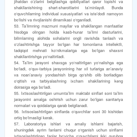
jihatdan o‘zlarini belgilashga qobiliyatlari qaror topishi va
shakllanishining shart-sharoitlarini ta’minlaydi. Bunda
o‘quvchilarning individual xususiyatlari va iste’dodi namoyon
bo‘lishi va rivojlanishi dinamikasi o‘rganiladi.
53. Ta’limning mazmuni mayllar va shakllangan manfaatlar
hisobga olingan holda kasb-hunar ta’limi dasturlarini,
bilimlarning alohida sohalarini ongli ravishda tanlash va
o‘zlashtirishga tayyor bo‘lgan har tomonlama intellektli,
tadqiqot mehnati ko‘nikmalariga ega bo‘lgan shaxsni
shakllantirishga yo‘naltiriladi.
54. Ta’lim jarayoni shaxsga yo‘naltirilgan yo‘nalishga ega
bo‘ladi, o‘quv-tarbiya jarayonining har xil turlariga an’anaviy
va noan’anaviy yondashish birga qo‘shib olib boriladigan
o‘qitish va tarbiyalashning ixcham shakllarining keng
doirasiga ega bo‘ladi.
55. Ixtisoslashtirilgan umumta’lim maktabi sinflari soni ta’lim
jarayonini amalga oshirish uchun zarur bo‘lgan sanitariya
normalari va qoidalariga qarab belgilanadi.
56. Ixtisoslashtirilgan sinflarda o‘quvchilar soni 30 kishidan
ortiq bo‘lmasligi kerak.
57. Laboratoriya ishlari va amaliy ishlarni bajarish,
shuningdek ayrim fanlarni chuqur o‘rganish uchun sinflarni
ixtisoslashtirilgan fanlar bo‘yicha o‘quvchilarni ikki guruhga