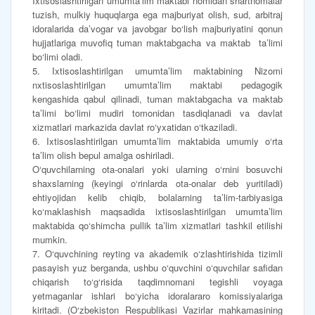
Ixtisoslashtirilgan umumta’lim maktabi nomidan shartnomalar
tuzish, mulkiy huquqlarga ega majburiyat olish, sud, arbitraj
idoralarida da’vogar va javobgar bo‘lish majburiyatini qonun
hujjatlariga muvofiq tuman maktabgacha va maktab ta’limi
bo‘limi oladi.
5. Ixtisoslashtirilgan umumta’lim maktabining Nizomi
nxtisoslashtirilgan umumta’lim maktabi pedagogik
kengashida qabul qilinadi, tuman maktabgacha va maktab
ta’limi bo‘limi mudiri tomonidan tasdiqlanadi va davlat
xizmatlari markazida davlat ro‘yxatidan o‘tkaziladi.
6. Ixtisoslashtirilgan umumta’lim maktabida umumiy o‘rta
ta’lim olish bepul amalga oshiriladi.
O‘quvchilarning ota-onalari yoki ularning o‘rnini bosuvchi
shaxslarning (keyingi o‘rinlarda ota-onalar deb yuritiladi)
ehtiyojidan kelib chiqib, bolalarning ta’lim-tarbiyasiga
ko‘maklashish maqsadida ixtisoslashtirilgan umumta’lim
maktabida qo‘shimcha pullik ta’lim xizmatlari tashkil etilishi
mumkin.
7. O‘quvchining reyting va akademik o‘zlashtirishida tizimli
pasayish yuz berganda, ushbu o‘quvchini o‘quvchilar safidan
chiqarish to‘g‘risida taqdimnomani tegishli voyaga
yetmaganlar ishlari bo‘yicha idoralararo komissiyalariga
kiritadi. (O‘zbekiston Respublikasi Vazirlar mahkamasining