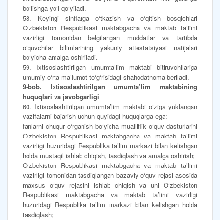
bo‘lishga yo‘l qo‘yiladi.
58. Keyingi sinflarga o‘tkazish va o‘qitish bosqichlari
O‘zbekiston Respublikasi maktabgacha va maktab ta’limi
vazirligi tomonidan belgilangan muddatlar va tartibda
o‘quvchilar bilimlarining yakuniy attestatsiyasi natijalari
bo‘yicha amalga oshiriladi.
59. Ixtisoslashtirilgan umumta’lim maktabi bitiruvchilariga
umumiy o‘rta ma’lumot to‘g‘risidagi shahodatnoma beriladi.
9-bob. Ixtisoslashtirilgan umumta’lim maktabining
huquqlari va javobgarligi
60. Ixtisoslashtirilgan umumta’lim maktabi o‘ziga yuklangan
vazifalarni bajarish uchun quyidagi huquqlarga ega:
fanlarni chuqur o‘rganish bo‘yicha mualliflik o‘quv dasturlarini
O‘zbekiston Respublikasi maktabgacha va maktab ta’limi
vazirligi huzuridagi Respublika ta’lim markazi bilan kelishgan
holda mustaqil ishlab chiqish, tasdiqlash va amalga oshirish;
O‘zbekiston Respublikasi maktabgacha va maktab ta’limi
vazirligi tomonidan tasdiqlangan bazaviy o‘quv rejasi asosida
maxsus o‘quv rejasini ishlab chiqish va uni O‘zbekiston
Respublikasi maktabgacha va maktab ta’limi vazirligi
huzuridagi Respublika ta’lim markazi bilan kelishgan holda
tasdiqlash;