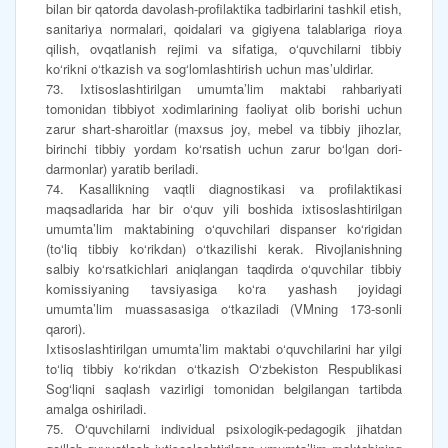
bilan bir qatorda davolash-profilaktika tadbirlarini tashkil etish,
sanitariya normalari, qoidalari va gigiyena talablariga rioya
qilish, ovqatlanish rejimi va sifatiga, o‘quvchilarni tibbiy
ko‘rikni o‘tkazish va sog‘lomlashtirish uchun mas’uldirlar.
73. Ixtisoslashtirilgan umumta’lim maktabi rahbariyati
tomonidan tibbiyot xodimlarining faoliyat olib borishi uchun
zarur shart-sharoitlar (maxsus joy, mebel va tibbiy jihozlar,
birinchi tibbiy yordam ko‘rsatish uchun zarur bo‘lgan dori-
darmonlar) yaratib beriladi.
74. Kasallikning vaqtli diagnostikasi va profilaktikasi
maqsadlarida har bir o‘quv yili boshida ixtisoslashtirilgan
umumta’lim maktabining o‘quvchilari dispanser ko‘rigidan
(to‘liq tibbiy ko‘rikdan) o‘tkazilishi kerak. Rivojlanishning
salbiy ko‘rsatkichlari aniqlangan taqdirda o‘quvchilar tibbiy
komissiyaning tavsiyasiga ko‘ra yashash joyidagi
umumta’lim muassasasiga o‘tkaziladi (VMning 173-sonli
qarori).
Ixtisoslashtirilgan umumta’lim maktabi o‘quvchilarini har yilgi
to‘liq tibbiy ko‘rikdan o‘tkazish O‘zbekiston Respublikasi
Sog‘liqni saqlash vazirligi tomonidan belgilangan tartibda
amalga oshiriladi.
75. O‘quvchilarni individual psixologik-pedagogik jihatdan