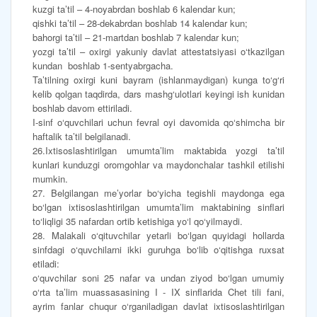
kuzgi ta’til – 4-noyabrdan boshlab 6 kalendar kun;
qishki ta’til – 28-dekabrdan boshlab 14 kalendar kun;
bahorgi ta’til – 21-martdan boshlab 7 kalendar kun;
yozgi ta’til – oxirgi yakuniy davlat attestatsiyasi o‘tkazilgan
kundan boshlab 1-sentyabrgacha.
Ta’tilning oxirgi kuni bayram (ishlanmaydigan) kunga to‘g‘ri
kelib qolgan taqdirda, dars mashg‘ulotlari keyingi ish kunidan
boshlab davom ettiriladi.
I-sinf o‘quvchilari uchun fevral oyi davomida qo‘shimcha bir
haftalik ta’til belgilanadi.
26.Ixtisoslashtirilgan umumta’lim maktabida yozgi ta’til
kunlari kunduzgi oromgohlar va maydonchalar tashkil etilishi
mumkin.
27. Belgilangan me’yorlar bo‘yicha tegishli maydonga ega
bo‘lgan ixtisoslashtirilgan umumta’lim maktabining sinflari
to‘liqligi 35 nafardan ortib ketishiga yo‘l qo‘yilmaydi.
28. Malakali o‘qituvchilar yetarli bo‘lgan quyidagi hollarda
sinfdagi o‘quvchilarni ikki guruhga bo‘lib o‘qitishga ruxsat
etiladi:
o‘quvchilar soni 25 nafar va undan ziyod bo‘lgan umumiy
o‘rta ta’lim muassasasining I - IX sinflarida Chet tili fani,
ayrim fanlar chuqur o‘rganiladigan davlat ixtisoslashtirilgan