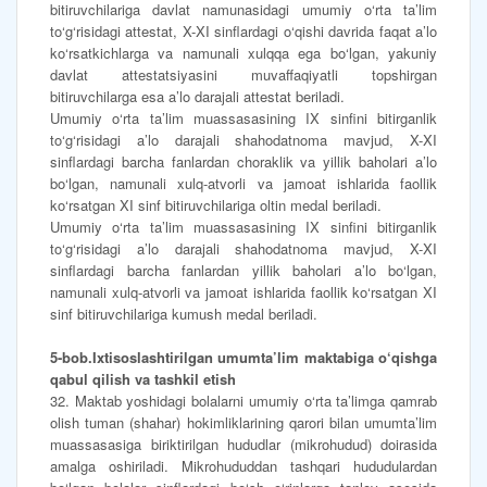
bitiruvchilariga davlat namunasidagi umumiy o‘rta ta’lim
to‘g‘risidagi attestat, X-XI sinflardagi o‘qishi davrida faqat a’lo
ko‘rsatkichlarga va namunali xulqqa ega bo‘lgan, yakuniy
davlat attestatsiyasini muvaffaqiyatli topshirgan
bitiruvchilarga esa a’lo darajali attestat beriladi.
Umumiy o‘rta ta’lim muassasasining IX sinfini bitirganlik
to‘g‘risidagi a’lo darajali shahodatnoma mavjud, X-XI
sinflardagi barcha fanlardan choraklik va yillik baholari a’lo
bo‘lgan, namunali xulq-atvorli va jamoat ishlarida faollik
ko‘rsatgan XI sinf bitiruvchilariga oltin medal beriladi.
Umumiy o‘rta ta’lim muassasasining IX sinfini bitirganlik
to‘g‘risidagi a’lo darajali shahodatnoma mavjud, X-XI
sinflardagi barcha fanlardan yillik baholari a’lo bo‘lgan,
namunali xulq-atvorli va jamoat ishlarida faollik ko‘rsatgan XI
sinf bitiruvchilariga kumush medal beriladi.
5-bob.Ixtisoslashtirilgan umumta’lim maktabiga o‘qishga
qabul qilish
va tashkil etish
32. Maktab yoshidagi bolalarni umumiy o‘rta ta’limga qamrab
olish tuman (shahar) hokimliklarining qarori bilan umumta’lim
muassasasiga biriktirilgan hududlar (mikrohudud) doirasida
amalga oshiriladi. Mikrohududdan tashqari hududulardan