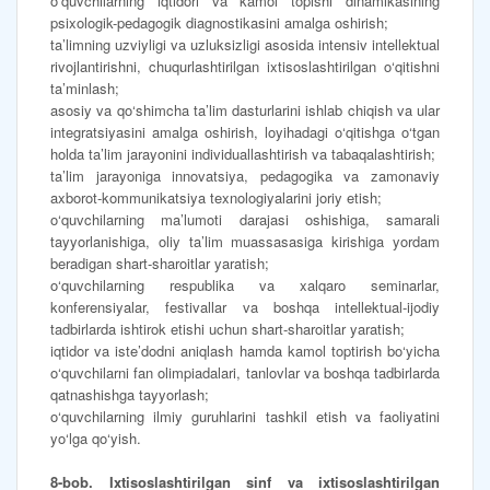
o‘quvchilarning iqtidori va kamol topishi dinamikasining
psixologik-pedagogik diagnostikasini amalga oshirish;
ta’limning uzviyligi va uzluksizligi asosida intensiv intellektual
rivojlantirishni, chuqurlashtirilgan ixtisoslashtirilgan o‘qitishni
ta’minlash;
asosiy va qo‘shimcha ta’lim dasturlarini ishlab chiqish va ular
integratsiyasini amalga oshirish, loyihadagi o‘qitishga o‘tgan
holda ta’lim jarayonini individuallashtirish va tabaqalashtirish;
ta’lim jarayoniga innovatsiya, pedagogika va zamonaviy
axborot-kommunikatsiya texnologiyalarini joriy etish;
o‘quvchilarning ma’lumoti darajasi oshishiga, samarali
tayyorlanishiga, oliy ta’lim muassasasiga kirishiga yordam
beradigan shart-sharoitlar yaratish;
o‘quvchilarning respublika va xalqaro seminarlar,
konferensiyalar, festivallar va boshqa intellektual-ijodiy
tadbirlarda ishtirok etishi uchun shart-sharoitlar yaratish;
iqtidor va iste’dodni aniqlash hamda kamol toptirish bo‘yicha
o‘quvchilarni fan olimpiadalari, tanlovlar va boshqa tadbirlarda
qatnashishga tayyorlash;
o‘quvchilarning ilmiy guruhlarini tashkil etish va faoliyatini
yo‘lga qo‘yish.
8-bob. Ixtisoslashtirilgan sinf va ixtisoslashtirilgan