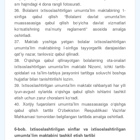
sm hajmdagi 4 dona rangli fotosurati.
36. Bolalarni ixtisoslashtirilgan umumta’lim maktabining 1-
sinfiga qabul qilish “Bolalarni davlat umumta’lim
muassasasiga qabul qilish bo‘yicha davlat xizmatlari
ko‘rsatishning ma’muriy reglamenti” asosida amalga
oshiriladi.
37. Maktab yoshiga yetgan bolalar ixtisoslashtirilgan
umumta’lim maktabining I-sinfiga tayyorgarlik darajasidan
qat’iy nazar, tanlovsiz qabul qilinadi.
38. O‘qishga qabul qilinayotgan bolalarning ota-onalari
ixtisoslashtirilgan umumta’lim maktabi Nizomi, ichki tartib-
qoidalari va ta’lim-tarbiya jarayonini tartibga soluvchi boshqa
hujjatlar bilan tanishtirilishi lozim.
39. Ixtisoslashtirilgan umumta’lim maktabi rahbariyati har yili
iyun-avgust oylarida o‘qishga qabul qilish ishlarini tashkil
etish uchun zarur choralarni ko‘radi.
40. Xorijiy fuqarolarni umumta’lim muassasasiga o‘qishga
qabul qilish tartibi O‘zbekiston Respublikasi Vazirlar
Mahkamasi tomonidan belgilangan tartibda amalga oshiriladi.
6-bob. Ixtisoslashtirilgan sinflar va
ixtisoslashtirilgan
umumta’lim maktabini tashkil etish tartibi