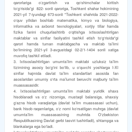
qarorlariga o‘zgartirish va qo‘shimchalar kiritish
to‘g‘risida”gi 822- sonli qaroriga, Toshkent shahar hokimining
2021-yil 7-iyundagi 673-sonli "Toshkent shahrida 2021-2022-
o‘quv yilidan boshlab matematika, kimyo va biologiya,
informatika va axborot texnologiyalari, xorijiy tillar hamda
fizika fanini chuqurlashtirib o‘qitishga ixtisoslashtirilgan
maktablar va sinflar faoliyatini tashkil etish to‘g‘risida"gi
qarori hamda tuman maktabgacha va maktab ta’limi
bo‘limining 2021-yil 3-avgustdagi 02-2/1-1404 sonli xatiga
muvofiq tashkil etiladi.
3. Ixtisoslashtirilgan umumta’lim maktabi uzluksiz ta’lim
tizimining asosiy bo‘g‘ini bo‘lib, u o‘quvchi yoshlarga I-XI
sinflar hajmida davlat ta’lim standartlari asosida fan
asoslaridan umumiy o‘rta ma’lumot beruvchi majburiy ta’lim
muassasasidir.
4. Ixtisoslashtirilgan umumta’lim maktabi yuridik shaxs
hisoblanadi va o‘z nizomiga, mustaqil balansiga, shaxsiy
g‘azna hisob varaqlariga (davlat ta’lim muassasasi uchun),
bank hisob raqamlariga, o‘z nomi ko‘rsatilgan muhrga (davlat
umumta’lim muassasasining muhrida O‘zbekiston
Respublikasining Davlat gerbi tasviri tushiriladi), shtampga va
blankalarga ega bo‘ladi.