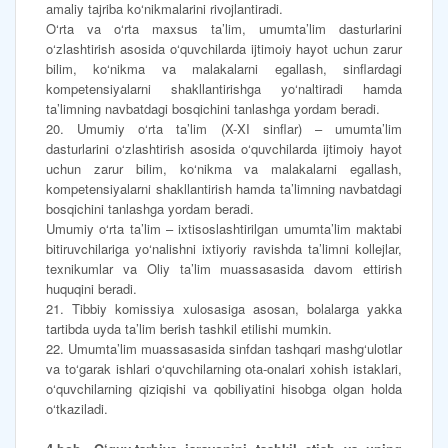
amaliy tajriba ko‘nikmalarini rivojlantiradi.
O‘rta va o‘rta maxsus ta’lim, umumta’lim dasturlarini
o‘zlashtirish asosida o‘quvchilarda ijtimoiy hayot uchun zarur
bilim, ko‘nikma va malakalarni egallash, sinflardagi
kompetensiyalarni shakllantirishga yo‘naltiradi hamda
ta’limning navbatdagi bosqichini tanlashga yordam beradi.
20. Umumiy o‘rta ta’lim (X-XI sinflar) – umumta’lim
dasturlarini o‘zlashtirish asosida o‘quvchilarda ijtimoiy hayot
uchun zarur bilim, ko‘nikma va malakalarni egallash,
kompetensiyalarni shakllantirish hamda ta’limning navbatdagi
bosqichini tanlashga yordam beradi.
Umumiy o‘rta ta’lim – ixtisoslashtirilgan umumta’lim maktabi
bitiruvchilariga yo‘nalishni ixtiyoriy ravishda ta’limni kollejlar,
texnikumlar va Oliy ta’lim muassasasida davom ettirish
huquqini beradi.
21. Tibbiy komissiya xulosasiga asosan, bolalarga yakka
tartibda uyda ta’lim berish tashkil etilishi mumkin.
22. Umumta’lim muassasasida sinfdan tashqari mashg‘ulotlar
va to‘garak ishlari o‘quvchilarning ota-onalari xohish istaklari,
o‘quvchilarning qiziqishi va qobiliyatini hisobga olgan holda
o‘tkaziladi.