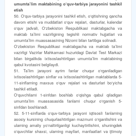
umumta’lim maktabining o‘quv-tarbiya jarayonini tashkil
etish
50. O‘quv-tarbiya jarayonini tashkil etish, o‘qitishning qancha
davom etishi va muddatlari o‘quv rejalari, dasturlar, kalendar
o‘quv jadvali, O‘zbekiston Respublikasi maktabgacha va
maktab ta’limi vazirligining tegishli normativ hujjatlari va
umumta’lim muassasasining Nizomi bilan tartibga solinadi.
O‘zbekiston Respublikasi maktabgacha va maktab ta’limi
vazirligi Vazirlar Mahkamasi huzuridagi Davlat Test Markazi
bilan birgalikda ixtisoslashtirilgan umumta’lim maktabining
qabul kvotasini belgilaydi.
51. Ta’lim jarayoni ayrim fanlar chuqur o‘rganiladigan
ixtisoslashtirilgan sinflar va ixtisoslashtirilgan maktablarda 5-
11-sinflarning maxsus o‘quv rejalari va dasturlari bo‘yicha
tashkil etiladi.
O‘quvchilarni 1-sinfdan boshlab o‘qishga qabul qiladigan
umumta’lim muassasasida fanlarni chuqur o‘rganish 5-
sinfdan boshlanadi.
52. 5-11-sinflarda o‘quv-tarbiya jarayoni iqtisosli fanlarning
asosiy kursining chuqurlashtirilgan mazmuni o‘rganilishini va
ularning amaliy yo‘naltirilganligi kuchaytirilishini, shuningdek
o‘quvchilar shaxsi, ularning mayllari, manfaatlari va ijtimoiy