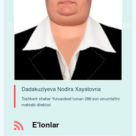
Toshkent shaxar Yunusobod tumani 288-
sonli umumta’lim maktabi
Dadakuziyeva Nodira Xayatovna
Toshkent shahar Yunusobod tuman 288-son umumta'lim
maktabi direktori
E'lonlar