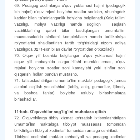
69. Pedagog xodimlarga o‘quv yuklamasi hajmi (pedagogik
ish hajmi) o‘quv rejasi bo‘yicha soatlar sonidan, shuningdek
kadrlar bilan ta’minlanganlik bo‘yicha belgilanadi.(Xalq ta’limi
vazirligi, moliya vazirligi hamda sog‘liqni saqlash
vazirliklarining qarori bilan tasdiqlangan umumta’lim
muassasalarida sinflarni komplektlash hamda tarifikatsiya
ro‘yxatlarini shakllantirish tartib to‘g‘risidagi nizom adliya
vazirligida 3271-son bilan davlat ro‘yxatidan o‘tkaziladi)
70. O‘quv yili boshida belgilangan o‘quv yuklamasi hajmi
o‘quv yili mobaynida o‘zgartirilishi mumkin emas, o‘quv
rejalari bo‘yicha soatlar soni kamayishi yoki sinflar soni
qisqarishi hollari bundan mustasno.
71. Ixtisoslashtirilgan umumta’lim maktabi pedagogik jamoa
a’zolari o‘qitish yo‘nalishlari (tabiiy, aniq, gumanitar, ijtimoiy
va boshqa fanlar) bo‘yicha uslubiy birlashmalarga
birlashadilar.
11-bob. O‘quvchilar sog‘lig‘ini muhofaza qilish
72. O‘quvchilarga tibbiy xizmat ko‘rsatish ixtisoslashtirilgan
umumta’lim maktabiga tibbiyot muassasasi tomonidan
biriktirilgan tibbiyot xodimlari tomonidan amalga oshiriladi.
Tibbiyot xodimlari maktab rahbariyati va pedagog xodimlar