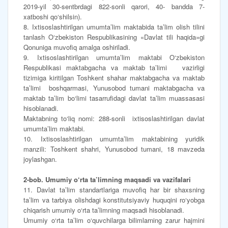
2019-yil 30-sentbrdagi 822-sonli qarori, 40- bandda 7-
xatboshi qo‘shilsin).
8. Ixtisoslashtirilgan umumta’lim maktabida ta’lim olish tilini
tanlash O‘zbekiston Respublikasining «Davlat tili haqida»gi
Qonuniga muvofiq amalga oshiriladi.
9. Ixtisoslashtirilgan umumta’lim maktabi O‘zbekiston
Respublikasi maktabgacha va maktab ta’limi vazirligi
tizimiga kiritilgan Toshkent shahar maktabgacha va maktab
ta’limi boshqarmasi, Yunusobod tumani maktabgacha va
maktab ta’lim bo‘limi tasarrufidagi davlat ta’lim muassasasi
hisoblanadi.
Maktabning to‘liq nomi: 288-sonli ixtisoslashtirilgan davlat
umumta’lim maktabi.
10. Ixtisoslashtirilgan umumta’lim maktabining yuridik
manzili: Toshkent shahri, Yunusobod tumani, 18 mavzeda
joylashgan.
2-bob. Umumiy o‘rta ta’limning maqsadi va vazifalari
11. Davlat ta’lim standartlariga muvofiq har bir shaxsning
ta’lim va tarbiya olishdagi konstitutsiyaviy huquqini ro‘yobga
chiqarish umumiy o‘rta ta’limning maqsadi hisoblanadi.
Umumiy o‘rta ta’lim o‘quvchilarga bilimlarning zarur hajmini