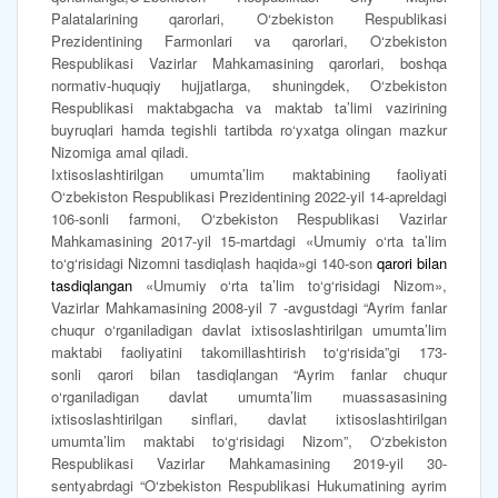
Palatalarining qarorlari, O‘zbekiston Respublikasi
Prezidentining Farmonlari va qarorlari, O‘zbekiston
Respublikasi Vazirlar Mahkamasining qarorlari, boshqa
normativ-huquqiy hujjatlarga, shuningdek, O‘zbekiston
Respublikasi maktabgacha va maktab ta’limi vazirining
buyruqlari hamda tegishli tartibda ro‘yxatga olingan mazkur
Nizomiga amal qiladi.
Ixtisoslashtirilgan umumta’lim maktabining faoliyati
O‘zbekiston Respublikasi Prezidentining 2022-yil 14-apreldagi
106-sonli farmoni, O‘zbekiston Respublikasi Vazirlar
Mahkamasining 2017-yil 15-martdagi «Umumiy o‘rta ta’lim
to‘g‘risidagi Nizomni tasdiqlash haqida»gi 140-son
qarori bilan
tasdiqlangan
«Umumiy o‘rta ta’lim to‘g‘risidagi Nizom»,
Vazirlar Mahkamasining 2008-yil 7 -avgustdagi “Ayrim fanlar
chuqur o‘rganiladigan davlat ixtisoslashtirilgan umumta’lim
maktabi faoliyatini takomillashtirish to‘g‘risida”gi 173-
sonli qarori bilan tasdiqlangan “Ayrim fanlar chuqur
o‘rganiladigan davlat umumta’lim muassasasining
ixtisoslashtirilgan sinflari, davlat ixtisoslashtirilgan
umumta’lim maktabi to‘g‘risidagi Nizom”, O‘zbekiston
Respublikasi Vazirlar Mahkamasining 2019-yil 30-
sentyabrdagi “O‘zbekiston Respublikasi Hukumatining ayrim