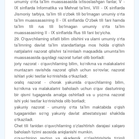
umumiy o‘rta ta’lim muassasasida ixtisoslashgan fanlar, V -
IX sinflarda Informatika va Mehnat ta’limi, VIII - IX sinflarda
Jismoniy tarbiya, ta’lim tili o‘zbek tili bo‘lmagan umumiy o‘rta
ta’lim muassasasining II - IX sinflarida O‘zbek tili fani hamda
ta’lim tili rus tili bo‘lmagan umumiy o‘rta ta’lim
muassasasining II - IX sinflarida Rus tili fani bo‘yicha.
29. O‘quvchilarning sifatli bilim olishini va ularni umumiy o‘rta
ta’limning davlat ta’lim standartlariga mos holda o‘qitish
natijalarini nazorat qilishni ta’minlash maqsadida umumta’lim
muassasasida quyidagi nazorat turlari olib boriladi:
joriy nazorat - o‘quvchilarning bilim, ko‘nikma va malakalarini
muntazam ravishda nazorat qilish uchun so‘rovlar, nazorat
ishlari yoki testlar ko‘rinishida o‘tkaziladi;
oraliq nazorat - chorak yakunida o‘quvchilarning bilim,
ko‘nikma va malakalarini baholash uchun o‘quv dasturining
bir qismi tugaganda amalga oshiriladi va u yozma nazorat
ishi yoki testlar ko‘rinishida olib boriladi;
yakuniy nazorat - umumiy o‘rta ta’lim maktabida o‘qish
tugaganidan so‘ng yakuniy davlat attestatsiyasi shaklida
o‘tkaziladi.
Chet tili fanidan o‘quvchilarning o‘zlashtirish darajasi xalqaro
baholash tizimi asosida aniqlanishi mumkin.
o‘quvchining reyting va akademik o‘zlashtirishida tizimli