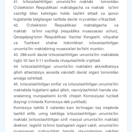
41. Ixtisoslashtirilgan umumta’lim maktabi tomonidan
O‘zbekiston Respublikasi maktabgacha va maktab ta’limi
vazirligi bilan kelishgan holda tashkil etiladi va qonun
hujjatlarida belgilangan tartibda davlat ro‘yxatidan o‘tkaziladi.
42. O‘zbekiston Respublikasi maktabgacha va
maktab ta’limi vazirligi (respublika muassasasi uchun),
Qoraqalpog‘iston Respublikasi Vazirlar Kengashi, viloyatlar
va Toshkent shahar hokimliklari ixtisoslashtirilgan
umumta’lim maktabining muassislari bo‘lishi mumkin.
43. 288-sonli davlat ixtisoslashtirilgan umumta’lim maktabida
ingliz tili fani 5-11-sinflarda chuqurlashtirib o‘qitiladi.
44. Ixtisoslashtirilgan umumta’lim maktabini akkreditatsiya
qilish attestatsiya asosida vakolatli davlat organi tomonidan
amalga oshiriladi.
45. Ixtisoslashtirilgan sinflar va ixtisoslashtirilgan umumta’lim
maktabida hujjatlarni qabul qilish, rasmiylashtirish hamda ota-
onalarning murojaatlarini ko‘rib chiqish Komissiyasi tuziladi
(keyingi o‘rinlarda Komissiya deb yuritiladi).
Komissiya tarkibi 5 nafardan kam bo‘lmagan toq miqdorda
tashkil etilib, uning tarkibiga ixtisoslashtirilgan umumta’lim
maktabi (ixtisoslashtirilgan sinfi mavjud umumta’lim maktab)
direktori, tegishli ta’limni boshqarish organi vakili, umumta’lim
muassasasi o‘qituvchilari hamda ota-onalarning vakillari