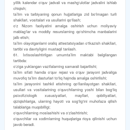
yillik kalendar o‘quv jadvali va mashg‘ulotlar jadvalini ishlab
chiqish;
ta’lim va tarbiyaning qonun hujjatlariga zid bo‘lmagan turli
shakllari, vositalari va usullarini qo‘llash;
o‘z Nizom faoliyatini amalga oshirish uchun moliyaviy
mablag‘lar va moddiy resurslarning qo‘shimcha manbalarini
jalb etish;
ta’lim olayotganlarni oraliq attestatsiyadan o‘tkazish shakllari,
tartibi va davriyligini mustaqil tanlash.
61. Ixtisoslashtirilgan umumta’lim maktabi belgilangan
tartibda:
o‘ziga yuklangan vazifalarning samarali bajarilishi;
ta’lim sifati hamda o‘quv rejasi va o‘quv jarayoni jadvaliga
muvofiq ta’lim dasturlari to‘liq hajmda amalga oshirilishi;
ta’lim jarayonini tashkil etishning qo‘llanilayotgan shakllari,
usullari va vositalarining o‘quvchilarning yoshi bilan bog‘liq
psixofiziologik xususiyatlari, mayllari, qobiliyatlari,
qiziqishlariga, ularning hayoti va sog‘lig‘ini muhofaza qilish
talablariga muqobilligi;
o‘quvchilarning moslashishi va o‘zlashtirishi;
o‘quvchilar va xodimlarning huquqlariga rioya qilinishi uchun
javob beradi.