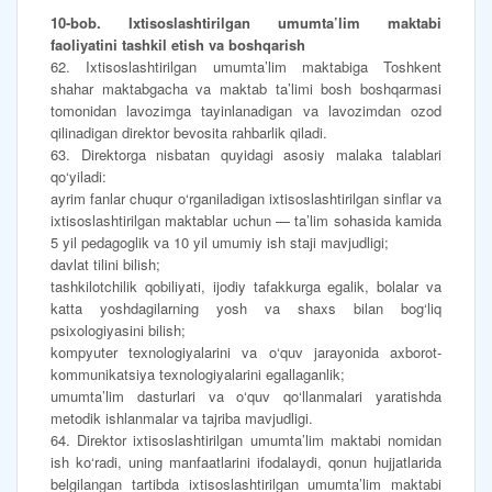
10-bob. Ixtisoslashtirilgan umumta’lim maktabi
faoliyatini tashkil etish va boshqarish
62. Ixtisoslashtirilgan umumta’lim maktabiga Toshkent
shahar maktabgacha va maktab ta’limi bosh boshqarmasi
tomonidan lavozimga tayinlanadigan va lavozimdan ozod
qilinadigan direktor bevosita rahbarlik qiladi.
63. Direktorga nisbatan quyidagi asosiy malaka talablari
qo‘yiladi:
ayrim fanlar chuqur o‘rganiladigan ixtisoslashtirilgan sinflar va
ixtisoslashtirilgan maktablar uchun — ta’lim sohasida kamida
5 yil pedagoglik va 10 yil umumiy ish staji mavjudligi;
davlat tilini bilish;
tashkilotchilik qobiliyati, ijodiy tafakkurga egalik, bolalar va
katta yoshdagilarning yosh va shaxs bilan bog‘liq
psixologiyasini bilish;
kompyuter texnologiyalarini va o‘quv jarayonida axborot-
kommunikatsiya texnologiyalarini egallaganlik;
umumta’lim dasturlari va o‘quv qo‘llanmalari yaratishda
metodik ishlanmalar va tajriba mavjudligi.
64. Direktor ixtisoslashtirilgan umumta’lim maktabi nomidan
ish ko‘radi, uning manfaatlarini ifodalaydi, qonun hujjatlarida
belgilangan tartibda ixtisoslashtirilgan umumta’lim maktabi