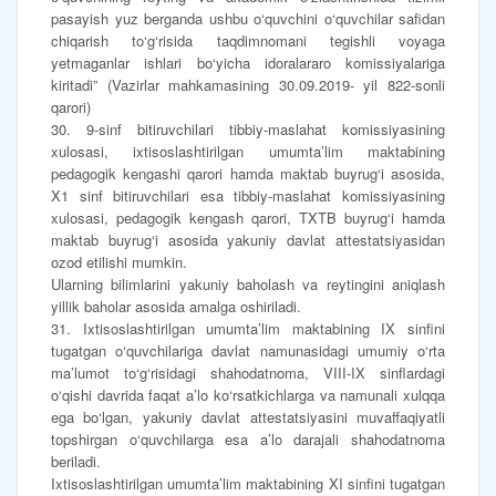
pasayish yuz berganda ushbu o‘quvchini o‘quvchilar safidan
chiqarish to‘g‘risida taqdimnomani tegishli voyaga
yetmaganlar ishlari bo‘yicha idoralararo komissiyalariga
kiritadi” (Vazirlar mahkamasining 30.09.2019- yil 822-sonli
qarori)
30. 9-sinf bitiruvchilari tibbiy-maslahat komissiyasining
xulosasi, ixtisoslashtirilgan umumta’lim maktabining
pedagogik kengashi qarori hamda maktab buyrug‘i asosida,
X1 sinf bitiruvchilari esa tibbiy-maslahat komissiyasining
xulosasi, pedagogik kengash qarori, TXTB buyrug‘i hamda
maktab buyrug‘i asosida yakuniy davlat attestatsiyasidan
ozod etilishi mumkin.
Ularning bilimlarini yakuniy baholash va reytingini aniqlash
yillik baholar asosida amalga oshiriladi.
31. Ixtisoslashtirilgan umumta’lim maktabining IX sinfini
tugatgan o‘quvchilariga davlat namunasidagi umumiy o‘rta
ma’lumot to‘g‘risidagi shahodatnoma, VIII-IX sinflardagi
o‘qishi davrida faqat a’lo ko‘rsatkichlarga va namunali xulqqa
ega bo‘lgan, yakuniy davlat attestatsiyasini muvaffaqiyatli
topshirgan o‘quvchilarga esa a’lo darajali shahodatnoma
beriladi.
Ixtisoslashtirilgan umumta’lim maktabining XI sinfini tugatgan