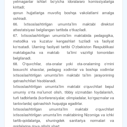
yetmaganlar ishlari bo‘yicha idoralararo komissiyalariga
kiritadi;
qonun hujjatlariga muvofiq boshqa vakolatlarni amalga
oshiradi.
66. Ixtisoslashtirilgan umumta’lim maktabi direktori
attestatsiyasi belgilangan tartibda o‘tkaziladi.
67. Ixtisoslashtirilgan umumta’lim maktabida pedagogika,
metodika va kuzatuv kengashlari tuziladi va faoliyat
ko‘rsatadi. Ularning faoliyati tartibi O‘zbekiston Respublikasi
maktabgacha va maktab ta’limi vazirligi tomonidan
belgilanadi.
68. O‘quvchilar, ota-onalar yoki ota-onalarning o‘rnini
bosuvchi shaxslar, pedagog xodimlar va boshqa xodimlar
ixtisoslashtirilgan umumta’lim maktabi ta’lim jarayonining
qatnashchilari hisoblanadi.
Ixtisoslashtirilgan umumta’lim maktabi o‘quvchilari bepul
umumiy o‘rta ma’lumot olish, tibbiy xizmatdan foydalanish,
turli tadbirlarda (konferensiyalar, olimpiadalar, ko‘rgazmalar va
tanlovlarda) qatnashish huquqiga egadirlar.
Ixtisoslashtirilgan umumta’lim maktabi o‘quvchilari
ixtisoslashtirilgan umumta’lim maktabining Nizomiga va ichki
tartib-qoidalariga, shuningdek sanitariya normalari va
qoidalariga rioya qilishi shart.