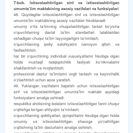
7-bob. Ixtisoslashtirilgan sinf va ixtisoslashtirilgan
umumta’lim maktabining asosiy vazifalari va funksiyalari
48. Quyidagilar ixtisoslashtirilgan sinf va ixtisoslashtirilgan
umumta’lim maktabining asosiy vazifalari hisoblanadi:
umumiy o‘rta ta’limning chuqurlashtirilgan fanlari bo‘yicha
o‘quvchilarning davlat ta’lim standartlari talablaridan
oshadigan chuqur ta’lim tayyorgarligini ta’minlash;
o‘quvchilarning ijodiy salohiyatini namoyon qilish va
faollashtirish;
har bir o‘quvchining individual xususiyatlarini hisobga olgan
holda mustaqil tadqiqotchilik faoliyati ko‘nikmalarini
shakllantirish va rivojlantirish;
professional dastur ta’limlarini ongli tanlash va keyinchalik
o‘zlashtirish uchun asos yaratish.
49. Yuklangan vazifalarni bajarish uchun ixtisoslashtirilgan
sinf va ixtisoslashtirilgan umumta’lim maktabi quyidagi
funksiyalarni amalga oshiradi:
respublika aholisining bolalarni ixtisoslashtirilgan fanni chuqur
o‘qitishga bo‘lgan ehtiyojini ta’minlash;
o‘quvchilarning qobiliyatlari, qiziqishlarini hisobga olgan holda
umumiy va ixtisoslashtirilgan shaxsga yo‘naltirilgan
o‘qitishning ta’lim dasturlarini amalga oshirish;