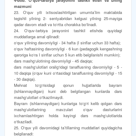
4-bob. O‘quv-tarbiya jarayonini tashkil etish va uning
mazmuni
23. O‘quv yili ixtisoslashtirilgan umumta’lim maktabida
tegishli yilning 2- sentyabridan kelgusi yilning 25-mayiga
qadar davom etadi va to‘rtta chorakka bo‘linadi.
24. O‘quv-tarbiya jarayonini tashkil etishda quyidagi
muddatlarga amal qilinadi:
o‘quv yilining davomiyligi - 34 hafta (I sinflar uchun 33 hafta);
o‘quv haftasining davomiyligi - 6 kun (pedagogik kengashning
qaroriga ko‘ra I sinflar uchun 5 kun etib belgilanishi mumkin);
dars mashg‘ulotining davomiyligi - 45 daqiqa;
dars mashg‘ulotlari oralig‘idagi tanaffusning davomiyligi - 5 -
10 daqiqa (o‘quv kuni o‘rtasidagi tanaffusning davomiyligi - 15
- 30 daqiqa).
Mehnat to‘g‘risidagi qonun hujjatlarida bayram
(ishlanmaydigan) kuni deb belgilangan kunlarda dars
mashg‘ulotlari o‘tkazilmaydi.
Bayram (ishlanmaydigan) kunlariga to‘g‘ri kelib qolgan dars
mashg‘ulotlarining mavzulari o‘quv dasturlarini
ixchamlashtirgan holda keyingi dars mashg‘ulotlarida
o‘tkaziladi.
25. O‘quv yili davomidagi ta’tillarning muddatlari quyidagicha
belgilanadi: