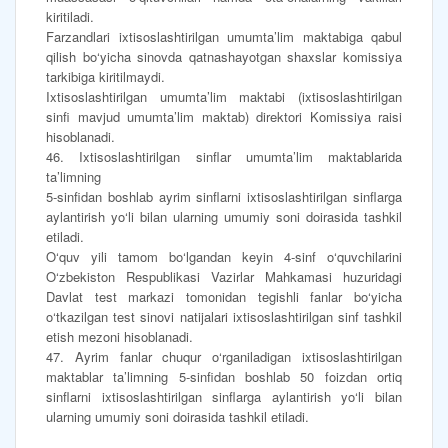
kiritiladi.
Farzandlari ixtisoslashtirilgan umumta’lim maktabiga qabul
qilish bo‘yicha sinovda qatnashayotgan shaxslar komissiya
tarkibiga kiritilmaydi.
Ixtisoslashtirilgan umumta’lim maktabi (ixtisoslashtirilgan
sinfi mavjud umumta’lim maktab) direktori Komissiya raisi
hisoblanadi.
46. Ixtisoslashtirilgan sinflar umumta’lim maktablarida
ta’limning
5-sinfidan boshlab ayrim sinflarni ixtisoslashtirilgan sinflarga
aylantirish yo‘li bilan ularning umumiy soni doirasida tashkil
etiladi.
O‘quv yili tamom bo‘lgandan keyin 4-sinf o‘quvchilarini
O‘zbekiston Respublikasi Vazirlar Mahkamasi huzuridagi
Davlat test markazi tomonidan tegishli fanlar bo‘yicha
o‘tkazilgan test sinovi natijalari ixtisoslashtirilgan sinf tashkil
etish mezoni hisoblanadi.
47. Ayrim fanlar chuqur o‘rganiladigan ixtisoslashtirilgan
maktablar ta’limning 5-sinfidan boshlab 50 foizdan ortiq
sinflarni ixtisoslashtirilgan sinflarga aylantirish yo‘li bilan
ularning umumiy soni doirasida tashkil etiladi.