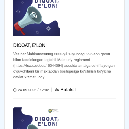
DIQQAT, EʻLON!
Vazirlar Mahkamasining 2022-yil 1-iyundagi 295-son qarori
bilan tasdiqlangan tegishli Maʼmuriy reglament
(https://lex.uz/docs/-6044094) asosida amalga oshirilayotgan
oʻquvchilarni bir maktabdan boshqasiga koʻchirish boʻyicha
davlat xizmati joriy...
Batafsil
24.05.2025 / 12:02