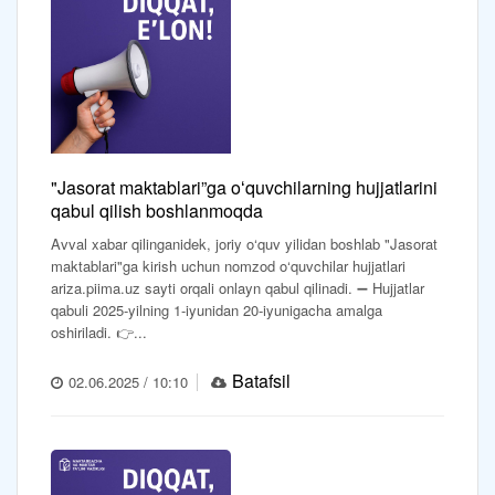
"Jasorat maktablari”ga oʻquvchilarning hujjatlarini
qabul qilish boshlanmoqda
Avval xabar qilinganidek, joriy o‘quv yilidan boshlab "Jasorat
maktablari"ga kirish uchun nomzod o‘quvchilar hujjatlari
ariza.piima.uz sayti orqali onlayn qabul qilinadi. ➖ Hujjatlar
qabuli 2025-yilning 1-iyunidan 20-iyunigacha amalga
oshiriladi. 👉...
Batafsil
02.06.2025 / 10:10