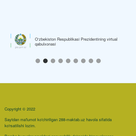
O‘zbekiston Respublikasi Prezidentining virtual
qabulxonasi
Copyright © 2022
Saytdan ma'lumot ko'chiriligan 288-maktab.uz havola sifatida
ko'rsatilishi lozim.