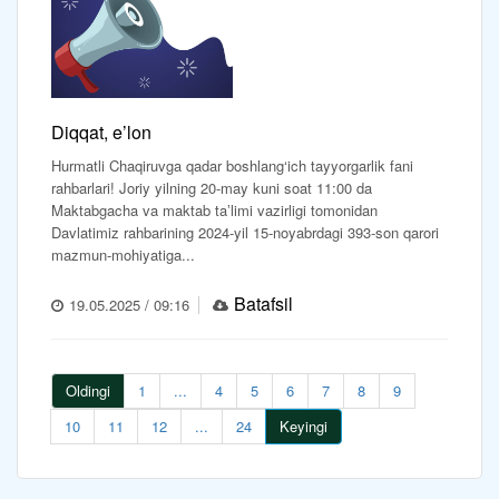
Diqqat, e’lon
Hurmatli Chaqiruvga qadar boshlang‘ich tayyorgarlik fani
rahbarlari! Joriy yilning 20-may kuni soat 11:00 da
Maktabgacha va maktab taʼlimi vazirligi tomonidan
Davlatimiz rahbarining 2024-yil 15-noyabrdagi 393-son qarori
mazmun-mohiyatiga...
Batafsil
19.05.2025 / 09:16
Oldingi
1
...
4
5
6
7
8
9
10
11
12
...
24
Keyingi