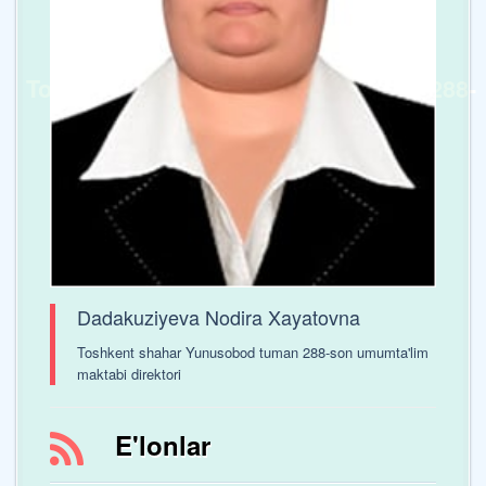
Toshkent shaxar Yunusobod tumani 288-
sonli umumta’lim maktabi
Dadakuziyeva Nodira Xayatovna
Toshkent shahar Yunusobod tuman 288-son umumta'lim
maktabi direktori
E'lonlar