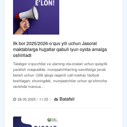
Ilk bor 2025/2026-o‘quv yili uchun Jasorat
maktablarga hujjatlar qabuli iyun oyida amalga
oshiriladi
Talabgor o‘quvchilar va ularning ota-onalari uchun qulaylik
yaratish maqsadida: murojaatchilarning savollariga javob
berish uchun 1206 qisqa raqamli call-markaz faoliyat
boshlagan; shuningdek, murojaatchilar uchun qoʻshimcha
ravishda maxsus...
Batafsil
28.05.2025 / 11:25