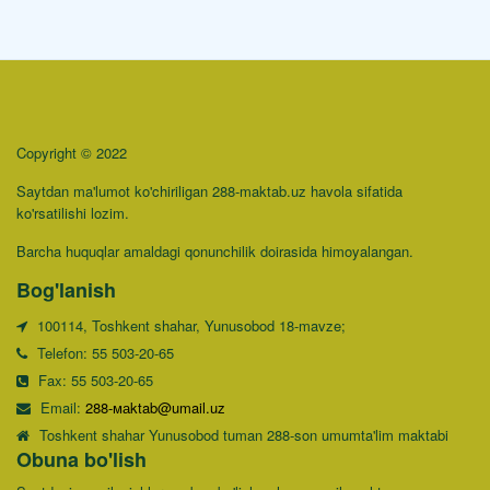
Copyright © 2022
Saytdan ma'lumot ko'chiriligan 288-maktab.uz havola sifatida
ko'rsatilishi lozim.
Barcha huquqlar amaldagi qonunchilik doirasida himoyalangan.
Bog'lanish
100114, Toshkent shahar, Yunusobod 18-mavze;
Telefon: 55 503-20-65
Fax: 55 503-20-65
Email:
288-маktab@umail.uz
Toshkent shahar Yunusobod tuman 288-son umumta'lim maktabi
Obuna bo'lish