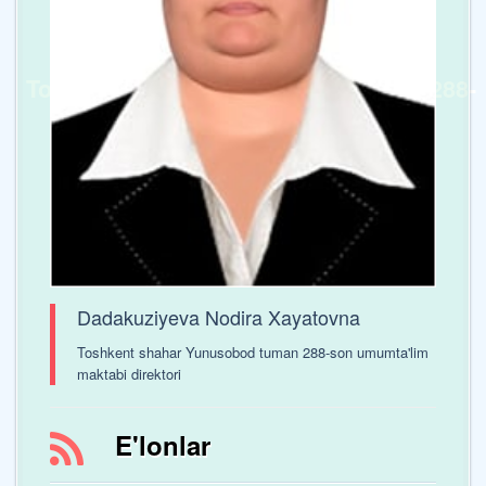
Toshkent shaxar Yunusobod tumani 288-
sonli umumta’lim maktabi
Dadakuziyeva Nodira Xayatovna
Toshkent shahar Yunusobod tuman 288-son umumta'lim
maktabi direktori
E'lonlar