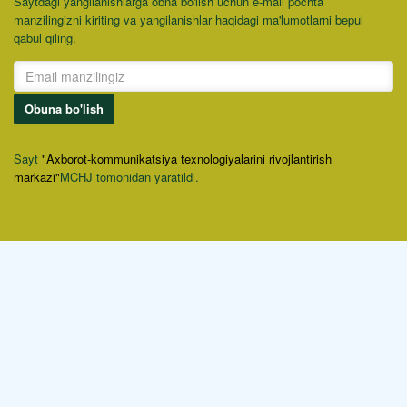
Saytdagi yangilanishlarga obna bo'lish uchun e-mail pochta
manzilingizni kiriting va yangilanishlar haqidagi ma'lumotlarni bepul
qabul qiling.
Obuna bo'lish
Sayt
"Axborot-kommunikatsiya texnologiyalarini rivojlantirish
markazi"
MCHJ tomonidan yaratildi.