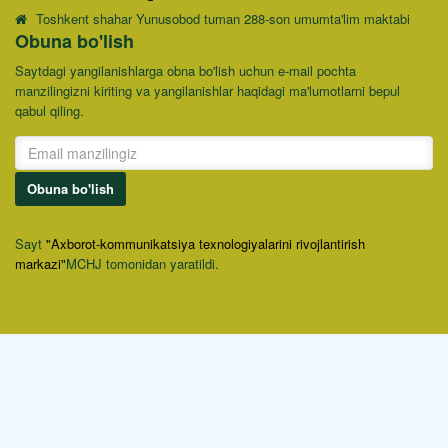
Toshkent shahar Yunusobod tuman 288-son umumta'lim maktabi
Obuna bo'lish
Saytdagi yangilanishlarga obna bo'lish uchun e-mail pochta
manzilingizni kiriting va yangilanishlar haqidagi ma'lumotlarni bepul
qabul qiling.
Obuna bo'lish
Sayt
"Axborot-kommunikatsiya texnologiyalarini rivojlantirish
markazi"
MCHJ tomonidan yaratildi.