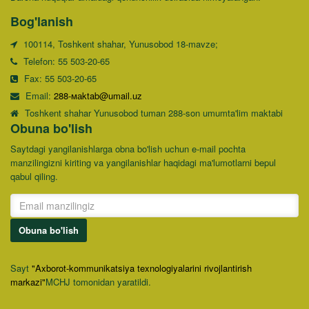
Bog'lanish
100114, Toshkent shahar, Yunusobod 18-mavze;
Telefon: 55 503-20-65
Fax: 55 503-20-65
Email:
288-маktab@umail.uz
Toshkent shahar Yunusobod tuman 288-son umumta'lim maktabi
Obuna bo'lish
Saytdagi yangilanishlarga obna bo'lish uchun e-mail pochta
manzilingizni kiriting va yangilanishlar haqidagi ma'lumotlarni bepul
qabul qiling.
Obuna bo'lish
Sayt
"Axborot-kommunikatsiya texnologiyalarini rivojlantirish
markazi"
MCHJ tomonidan yaratildi.