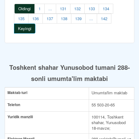
Oldingi
1
...
131
132
133
134
135
136
137
138
139
...
142
Keyingi
Toshkent shahar Yunusobod tumani 288-
sonli umumta'lim maktabi
Maktab turi
Umumta'lim maktab
Telefon
55 503-20-65
Yuridik manzili
100114, Toshkent
shahar, Yunusobod
18-mavze;
Elektron Manzil
288-маktab@umail.uz