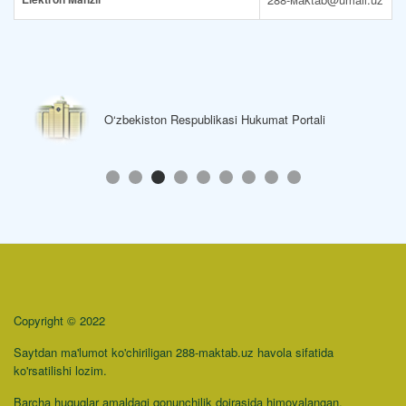
O‘zbekiston Respublikasi Hukumat Portali
Copyright © 2022
Saytdan ma'lumot ko'chiriligan 288-maktab.uz havola sifatida
ko'rsatilishi lozim.
Barcha huquqlar amaldagi qonunchilik doirasida himoyalangan.