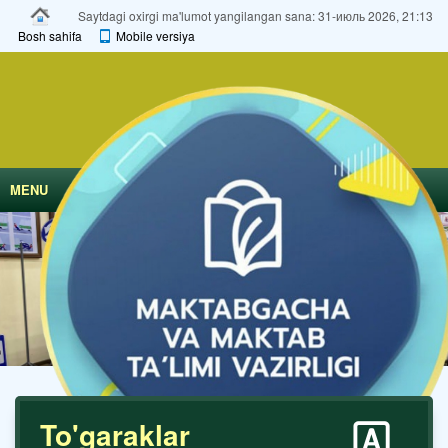
Saytdagi oxirgi ma'lumot yangilangan sana: 31-июль 2026, 21:13
Bosh sahifa
Mobile versiya
MENU
To'garaklar