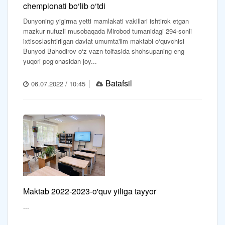
chempionati bo‘lib o‘tdi
Dunyoning yigirma yetti mamlakati vakillari ishtirok etgan
mazkur nufuzli musobaqada Mirobod tumanidagi 294-sonli
ixtisoslashtirilgan davlat umumta'lim maktabi o‘quvchisi
Bunyod Bahodirov o‘z vazn toifasida shohsupaning eng
yuqori pog‘onasidan joy...
Batafsil
06.07.2022 / 10:45
Maktab 2022-2023-o'quv yiliga tayyor
...