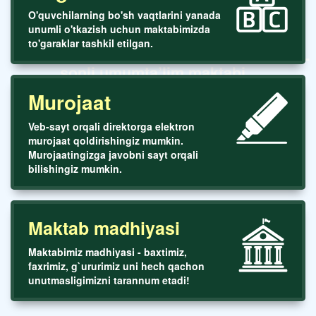
O'quvchilarning bo'sh vaqtlarini yanada
unumli o'tkazish uchun maktabimizda
to'garaklar tashkil etilgan.
Toshkent shaxar Yunusobod tumani 288-
sonli umumta’lim maktabi
Murojaat
Veb-sayt orqali direktorga elektron
murojaat qoldirishingiz mumkin.
Murojaatingizga javobni sayt orqali
bilishingiz mumkin.
Maktab madhiyasi
Maktabimiz madhiyasi - baxtimiz,
faxrimiz, g`ururimiz uni hech qachon
unutmasligimizni tarannum etadi!