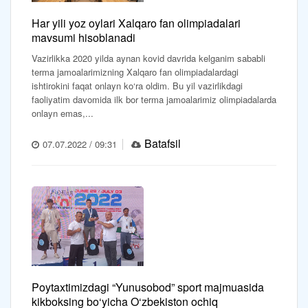
Har yili yoz oylari Xalqaro fan olimpiadalari
mavsumi hisoblanadi
Vazirlikka 2020 yilda aynan kovid davrida kelganim sababli
terma jamoalarimizning Xalqaro fan olimpiadalardagi
ishtirokini faqat onlayn ko‘ra oldim. Bu yil vazirlikdagi
faoliyatim davomida ilk bor terma jamoalarimiz olimpiadalarda
onlayn emas,...
Batafsil
07.07.2022 / 09:31
Poytaxtimizdagi “Yunusobod” sport majmuasida
kikboksing bo‘yicha O‘zbekiston ochiq